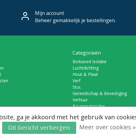
Mijn account
Beheer gemakkelijk je bestellingen.
Categorieën
Biobased Isolatie
en
Luchtdichting
t
Hout & Plaat
ucten
Verf
Stuc
Gereedschap & Bevestiging
Verhuur
Bouwmaterialen
site, ga je akkoord met het gebruik van cookie
Meer over cookies »
Dit bericht verbergen