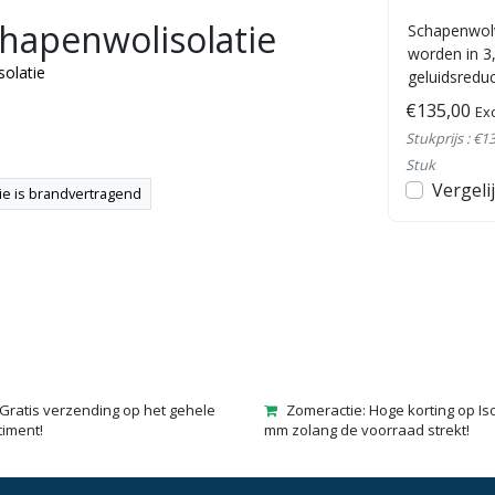
hapenwolisolatie
Isolena Klemvilt is een
Schapenwolv
a is
schapenwolisolatie dat qua
worden in 3
olatie
isolatiewaarde richting een
geluidsredu
PIR/PUR-achtige Rd-waarde
5mm dikte! D
€56,00
€135,00
Excl. btw
Exc
gaat. Met deze ...
Stukprijs : €10,37 /
Stukprijs : €1
Vierkante meter
Stuk
en
Bekijken
Vergelijk
Vergeli
ie is brandvertragend
Gratis verzending op het gehele
Zomeractie: Hoge korting op Is
timent!
mm zolang de voorraad strekt!