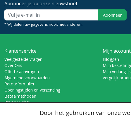
Abonneer je op onze nieuwsbrief
Abonneer
* Wij delen uw gegevens nooit met anderen.
Klantenservice
Mijn account
Veelgestelde vragen
Inloggen
Over Ons
Mijn bestelling
Offerte aanvragen
Mijn verlanglijs
Algemene voorwaarden
Vergelijk prod
Retourformulier
Openingstijden en verzending
Betaalmethoden
Privacy Policy
Voorwaarden verzenden & retourneren
Door het gebruiken van onze web
© Copyright 2026 - Dubomat | Realisatie
InStijl Media
Algemene voorwaarden
|
Disclaimer
|
Privacy Policy
|
RSS Feed