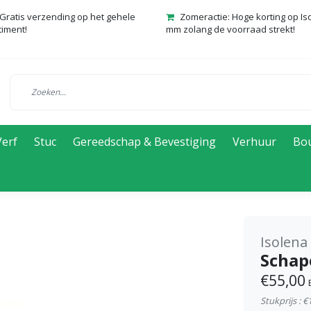
Gratis verzending op het gehele
Zomeractie: Hoge korting op Is
timent!
mm zolang de voorraad strekt!
Verf
Stuc
Gereedschap & Bevestiging
Verhuur
Bo
Isolena
Schap
€55,00
Stukprijs : 