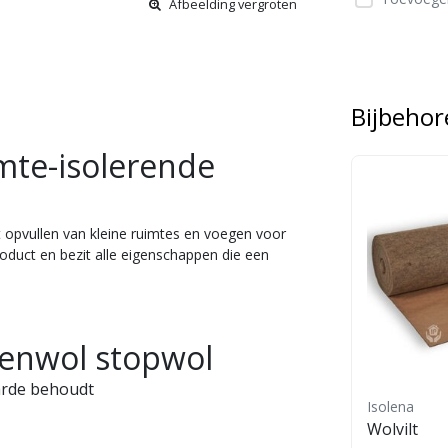
Afbeelding vergroten
Bijbeho
mte-isolerende
 opvullen van kleine ruimtes en voegen voor
roduct en bezit alle eigenschappen die een
penwol stopwol
arde behoudt
Isolena
Isolena
mium
Schapenwol vilt
Wolvilt