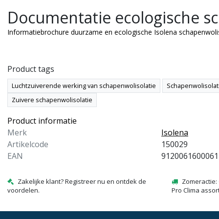
Documentatie ecologische sc
hapenwol voegenband.
De Premium ecologische
misbaar product in de huidige
schapenwolisolatie van Isolen
Informatiebrochure duurzame en ecologische Isolena schapenwolis
rgiecrisis!
met 20kg/m3 en uniek
gestructureerde opbouw een
0,00
€63,38
Excl. btw
Excl. btw
zeer hoogwaardi...
prijs : €0,45 /
Stukprijs : €35,21 /
Product tags
er
Vierkante meter
Bekijken
Bekijk
Vergelijk
Vergelijk
Luchtzuiverende werking van schapenwolisolatie
Schapenwolisolat
Zuivere schapenwolisolatie
Product informatie
Merk
Isolena
Artikelcode
150029
EAN
9120061600061
Zakelijke klant? Registreer nu en ontdek de
Zomeractie: 
voordelen.
Pro Clima assor