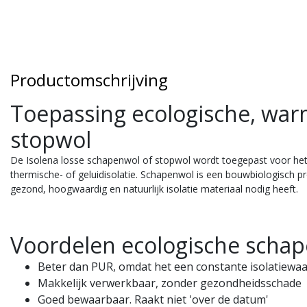
Productomschrijving
Toepassing ecologische, war
stopwol
De Isolena losse schapenwol of stopwol wordt toegepast voor het
thermische- of geluidisolatie. Schapenwol is een bouwbiologisch p
gezond, hoogwaardig en natuurlijk isolatie materiaal nodig heeft.
Voordelen ecologische scha
Beter dan PUR, omdat het een constante isolatiewa
lena
Isolena
Makkelijk verwerkbaar, zonder gezondheidsschade
hapenwol voegenband
Schapenwolisolatie Pre
Goed bewaarbaar. Raakt niet 'over de datum'