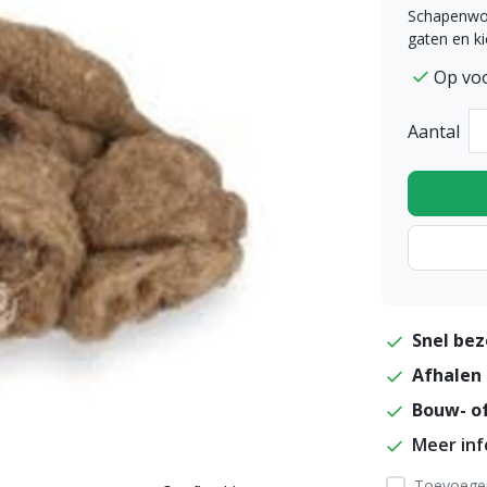
Schapenwol
gaten en ki
Op vo
Aantal
Snel bez
Afhalen 
Bouw- of
Meer in
Toevoegen