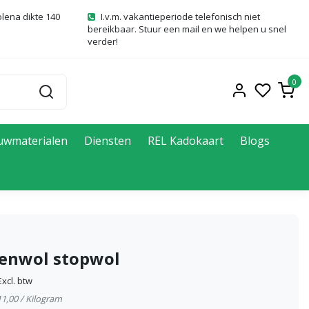
olena dikte 140
I.v.m. vakantieperiode telefonisch niet
bereikbaar. Stuur een mail en we helpen u snel
verder!
0
uwmaterialen
Diensten
REL Kadokaart
Blogs
enwol stopwol
Excl. btw
€11,00 / Kilogram