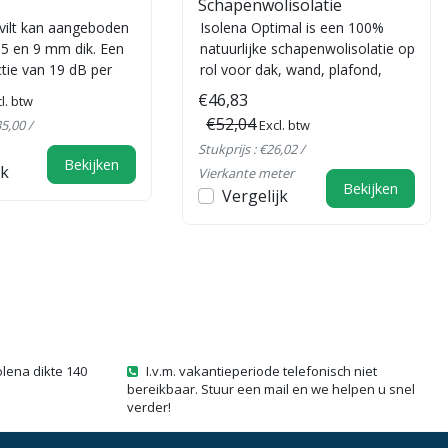
Schapenwolisolatie
ilt kan aangeboden
Isolena Optimal is een 100%
,5 en 9 mm dik. Een
natuurlijke schapenwolisolatie op
ctie van 19 dB per
rol voor dak, wand, plafond,
e rollen zijn bru...
gevel, Houtskeletbouw, CLT, t...
€46,83
l. btw
€52,04
35,00 /
Excl. btw
Stukprijs : €26,02 /
Bekijken
jk
Vierkante meter
Bekijken
Vergelijk
olena dikte 140
I.v.m. vakantieperiode telefonisch niet
bereikbaar. Stuur een mail en we helpen u snel
verder!