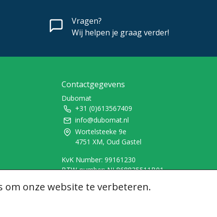
Vragen?
Wij helpen je graag verder!
Contactgegevens
Dubomat
+31 (0)613567409
info@dubomat.nl
Wortelsteeke 9e
4751 XM, Oud Gastel
KvK Number: 99161230
BTW-number: NL868835511B01
s om onze website te verbeteren.