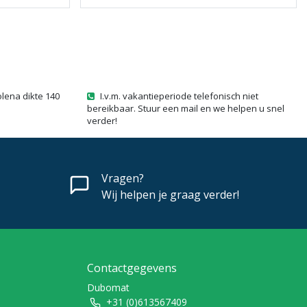
olena dikte 140
I.v.m. vakantieperiode telefonisch niet
bereikbaar. Stuur een mail en we helpen u snel
verder!
Vragen?
Wij helpen je graag verder!
Contactgegevens
Dubomat
+31 (0)613567409