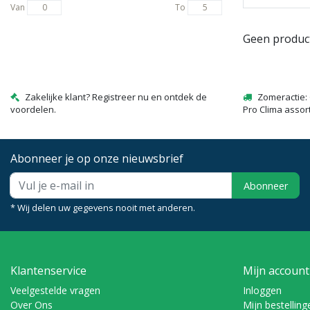
Van
To
Geen produc
Zakelijke klant? Registreer nu en ontdek de
Zomeractie: 
voordelen.
Pro Clima assor
Abonneer je op onze nieuwsbrief
Abonneer
* Wij delen uw gegevens nooit met anderen.
Klantenservice
Mijn account
Veelgestelde vragen
Inloggen
Over Ons
Mijn bestelling