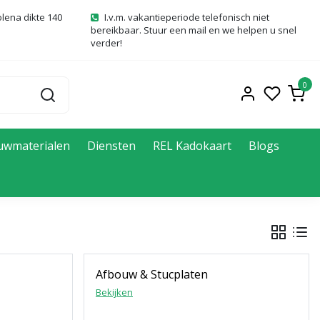
olena dikte 140
I.v.m. vakantieperiode telefonisch niet
bereikbaar. Stuur een mail en we helpen u snel
verder!
0
uwmaterialen
Diensten
REL Kadokaart
Blogs
Afbouw & Stucplaten
Bekijken