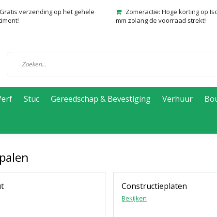
Gratis verzending op het gehele
Zomeractie: Hoge korting op Is
timent!
mm zolang de voorraad strekt!
Verf
Stuc
Gereedschap & Bevestiging
Verhuur
Bo
palen
t
Constructieplaten
Bekijken