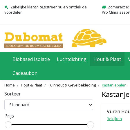
Zakelijke klant? Registreer nu en ontdek de
Zomeractie: 
voordelen.
Pro Clima assor
Biobased Isolatie
Luchtdichting
Hout & Plaat
Cadeaubon
Home
Hout & Plaat
Tuinhout & Gevelbekleding
Kastanjepalen
Kastanje
Sorteer
Toebehoren
Vuren Hou
Prijs
Bekijken
Bekijken