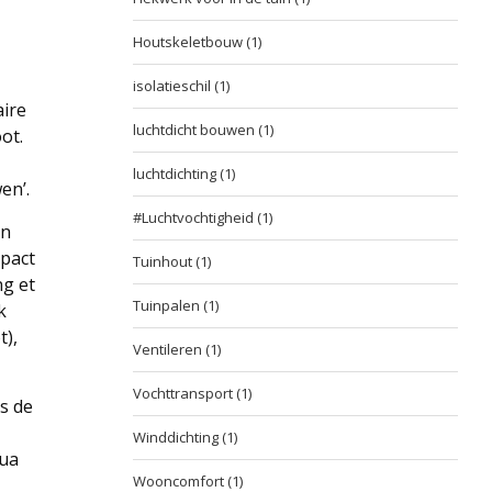
Houtskeletbouw
(1)
isolatieschil
(1)
aire
luchtdicht bouwen
(1)
ot.
luchtdichting
(1)
en’.
#Luchtvochtigheid
(1)
en
mpact
Tuinhout
(1)
ng et
Tuinpalen
(1)
k
t),
Ventileren
(1)
Vochttransport
(1)
s de
Winddichting
(1)
qua
Wooncomfort
(1)