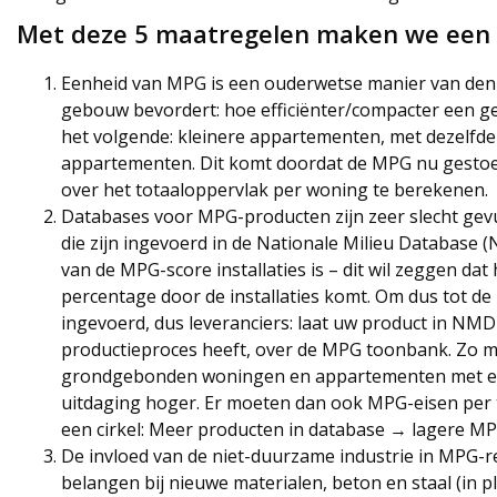
Met deze 5 maatregelen maken we een 
Eenheid van MPG is een ouderwetse manier van denke
gebouw bevordert: hoe efficiënter/compacter een ge
het volgende: kleinere appartementen, met dezelfde
appartementen. Dit komt doordat de MPG nu gestoeld
over het totaaloppervlak per woning te berekenen.
Databases voor MPG-producten zijn zeer slecht gev
die zijn ingevoerd in de Nationale Milieu Database (N
van de MPG-score installaties is – dit wil zeggen 
percentage door de installaties komt. Om dus tot 
ingevoerd, dus leveranciers: laat uw product in NM
productieproces heeft, over de MPG toonbank. Zo mo
grondgebonden woningen en appartementen met een
uitdaging hoger. Er moeten dan ook MPG-eisen pe
een cirkel: Meer producten in database → lagere 
De invloed van de niet-duurzame industrie in MPG-
belangen bij nieuwe materialen, beton en staal (in