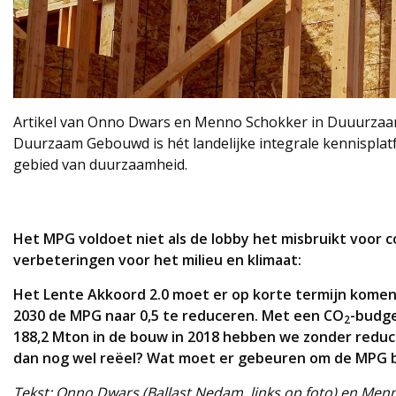
Artikel van Onno Dwars en Menno Schokker in Duuurza
Duurzaam Gebouwd is hét landelijke integrale kennisplat
gebied van duurzaamheid.
Het MPG voldoet niet als de lobby het misbruikt voor 
verbeteringen voor het milieu en klimaat:
Het Lente Akkoord 2.0 moet er op korte termijn komen
2030 de MPG naar 0,5 te reduceren. Met een CO
-budge
2
188,2 Mton in de bouw in 2018 hebben we zonder reducti
dan nog wel reëel? Wat moet er gebeuren om de MPG b
Tekst: Onno Dwars (Ballast Nedam, links op foto) en Men