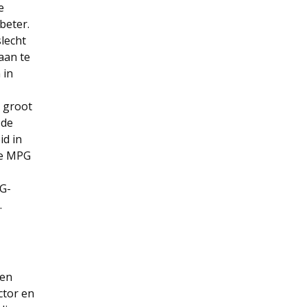
e
beter.
lecht
aan te
 in
n groot
 de
id in
de MPG
PG-
.
een
ctor en