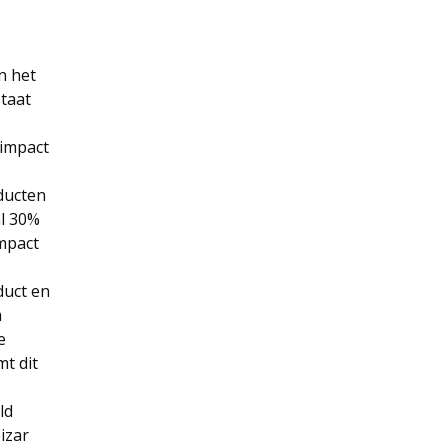
n het
staat
-impact
ducten
al 30%
mpact
duct en
m
e
t dit
ld
izar