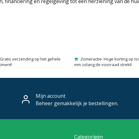
, financiering en regelgeving tot een herziening van de hui
Gratis verzending op het gehele
Zomeractie: Hoge korting op Is
timent!
mm zolang de voorraad strekt!
Mijn account
Beheer gemakkelijk je bestellingen.
Categorieën