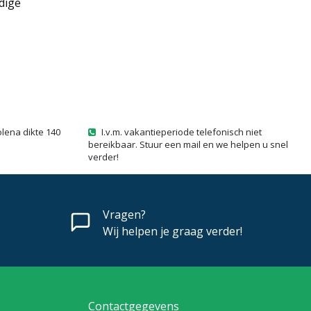
dige
olena dikte 140
I.v.m. vakantieperiode telefonisch niet
bereikbaar. Stuur een mail en we helpen u snel
verder!
Vragen?
Wij helpen je graag verder!
Contactgegevens