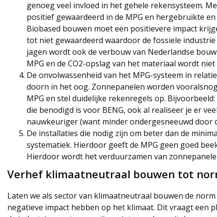
genoeg veel invloed in het gehele rekensysteem. Met
positief gewaardeerd in de MPG en hergebruikte en 
Biobased bouwen moet een positievere impact krijg
tot niet gewaardeerd waardoor de fossiele industr
jagen wordt ook de verbouw van Nederlandse bouwmat
MPG en de CO2-opslag van het materiaal wordt ni
De onvolwassenheid van het MPG-systeem in relatie 
doorn in het oog. Zonnepanelen worden vooralsnog ste
MPG en stel duidelijke rekenregels op. Bijvoorbeeld
die benodigd is voor BENG, ook al realiseer je er ve
nauwkeuriger (want minder ondergesneeuwd door d
De installaties die nodig zijn om beter dan de mini
systematiek. Hierdoor geeft de MPG geen goed beeld
Hierdoor wordt het verduurzamen van zonnepanelen
Verhef klimaatneutraal bouwen tot no
Laten we als sector van klimaatneutraal bouwen de nor
negatieve impact hebben op het klimaat. Dit vraagt een 