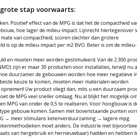
grote stap voorwaarts:
n. Positief effect van de MPG is dat het de compactheid va
bouw, hoe lager de milieu-impact. Lijnrecht hiertegenover 
 mate van compactheid, scoren slechter dan grotere
 is op de milieu-impact per m2 BVO. Beter is om de milieu
uld en moeten meer worden gestimuleerd. Van de 2.300 pro
MD) zijn er maar 30 producten voor installaties, terwijl nu 
dat hoe duurzamer de gebouwen worden hoe meer negatieve i
de beste keuze te komen, moeten meer materialen worden
D opnemen! Uw product vliegt dan, mits u een duurzaam pro
et de MPG veel sneller omlaag. Nu al blijkt het mogelijk o
 MPG van onder de 0,5 te realiseren. Voor hoogbouw is d
r type gebouw komen. Samen met bovenstaande punten vorm
MPG → meer stimulans ketenverduurzaming → lagere mpg.
rekenmethodieken moet anders. De industrie met bijvoorbee
 plaats van hergebruik en hernieuwbaar) hadden en hebben b