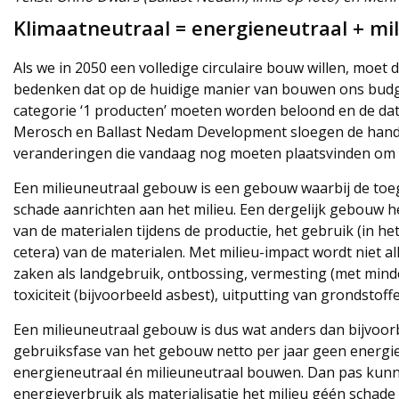
Klimaatneutraal = energieneutraal + mi
Als we in 2050 een volledige circulaire bouw willen, moe
bedenken dat op de huidige manier van bouwen ons budget
categorie ‘1 producten’ moeten worden beloond en de dat
Merosch en Ballast Nedam Development sloegen de handen
veranderingen die vandaag nog moeten plaatsvinden om di
Een milieuneutraal gebouw is een gebouw waarbij de to
schade aanrichten aan het milieu. Een dergelijk gebouw h
van de materialen tijdens de productie, het gebruik (in 
cetera) van de materialen. Met milieu-impact wordt niet a
zaken als landgebruik, ontbossing, vermesting (met minder
toxiciteit (bijvoorbeeld asbest), uitputting van grondstoffe
Een milieuneutraal gebouw is dus wat anders dan bijvoorb
gebruiksfase van het gebouw netto per jaar geen energie 
energieneutraal én milieuneutraal bouwen. Dan pas kunn
energieverbruik als materialisatie het milieu géén schade