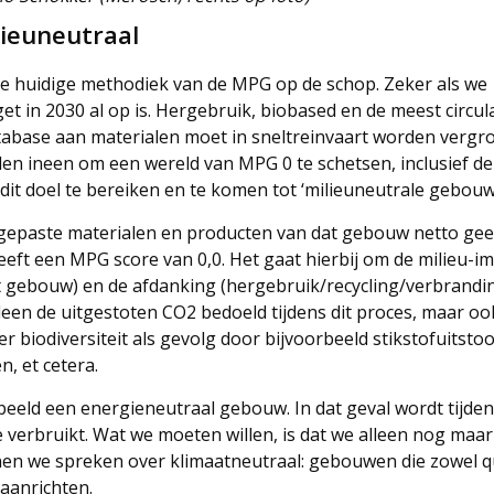
lieuneutraal
t de huidige methodiek van de MPG op de schop. Zeker als we
 in 2030 al op is. Hergebruik, biobased en de meest circul
abase aan materialen moet in sneltreinvaart worden vergro
 ineen om een wereld van MPG 0 te schetsen, inclusief de
t doel te bereiken en te komen tot ‘milieuneutrale gebouw
egepaste materialen en producten van dat gebouw netto ge
eeft een MPG score van 0,0. Het gaat hierbij om de milieu-i
het gebouw) en de afdanking (hergebruik/recycling/verbrandi
lleen de uitgestoten CO2 bedoeld tijdens dit proces, maar oo
 biodiversiteit als gevolg door bijvoorbeeld stikstofuitstoo
n, et cetera.
eeld een energieneutraal gebouw. In dat geval wordt tijden
verbruikt. Wat we moeten willen, is dat we alleen nog maar
en we spreken over klimaatneutraal: gebouwen die zowel 
 aanrichten.