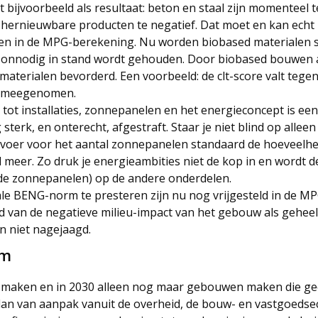
 bijvoorbeeld als resultaat: beton en staal zijn momenteel t
hernieuwbare producten te negatief. Dat moet en kan echt 
en in de MPG-berekening. Nu worden biobased materialen s
ie onnodig in stand wordt gehouden. Door biobased bouwen 
erialen bevorderd. Een voorbeeld: de clt-score valt tegen
et meegenomen.
tot installaties, zonnepanelen en het energieconcept is ee
rk, en onterecht, afgestraft. Staar je niet blind op alleen
: voer voor het aantal zonnepanelen standaard de hoeveelhe
el meer. Zo druk je energieambities niet de kop in en wordt 
e zonnepanelen) op de andere onderdelen.
male BENG-norm te presteren zijn nu nog vrijgesteld in de M
 van de negatieve milieu-impact van het gebouw als geheel
 niet nagejaagd.
rm
m maken en in 2030 alleen nog maar gebouwen maken die g
plan van aanpak vanuit de overheid, de bouw- en vastgoedse