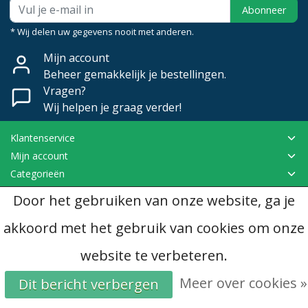
Abonneer
* Wij delen uw gegevens nooit met anderen.
Mijn account
Beheer gemakkelijk je bestellingen.
Vragen?
Wij helpen je graag verder!
Klantenservice
Mijn account
Categorieën
Contactgegevens
Door het gebruiken van onze website, ga je
akkoord met het gebruik van cookies om onze
© Copyright 2026 - Dubomat | Realisatie
InStijl Media
Algemene voorwaarden
|
Disclaimer
|
Privacy Policy
|
RSS Feed
website te verbeteren.
Meer over cookies »
Dit bericht verbergen