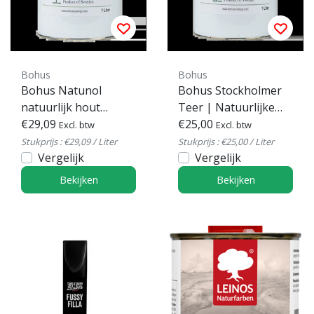
Bohus
Bohus
Bohus Natunol
Bohus Stockholmer
natuurlijk hout
Teer | Natuurlijke
impregneermiddel
€29,09
Houtteer
€25,00
Excl. btw
Excl. btw
Stukprijs : €29,09 / Liter
Stukprijs : €25,00 / Liter
Vergelijk
Vergelijk
Bekijken
Bekijken