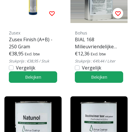
Zusex
Bohus
Zusex Finish (A+B) -
BIAL 168
250 Gram
Milieuvriendelijke
€38,95
verdunner
€12,36
Excl. btw
Excl. btw
Stukprijs : €38,95 / Stuk
Stukprijs : €49,44 / Liter
Vergelijk
Vergelijk
Bekijken
Bekijken