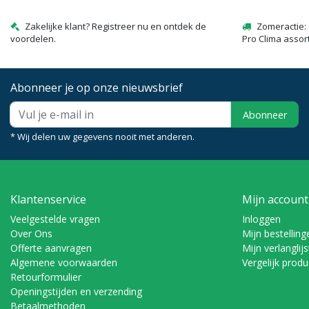
Zakelijke klant? Registreer nu en ontdek de
Zomeractie: 
voordelen.
Pro Clima assor
Abonneer je op onze nieuwsbrief
Abonneer
* Wij delen uw gegevens nooit met anderen.
Klantenservice
Mijn account
Veelgestelde vragen
Inloggen
Over Ons
Mijn bestelling
Offerte aanvragen
Mijn verlanglijs
Algemene voorwaarden
Vergelijk prod
Retourformulier
Openingstijden en verzending
Betaalmethoden