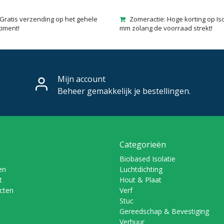
Gratis verzending op het gehele
Zomeractie: Hoge korting op Is
timent!
mm zolang de voorraad strekt!
Mijn account
Beheer gemakkelijk je bestellingen.
Categorieën
Biobased Isolatie
en
Luchtdichting
t
Hout & Plaat
ucten
Verf
Stuc
Gereedschap & Bevestiging
Verhuur