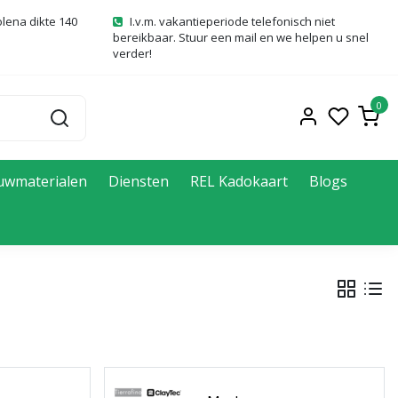
olena dikte 140
I.v.m. vakantieperiode telefonisch niet
bereikbaar. Stuur een mail en we helpen u snel
verder!
0
uwmaterialen
Diensten
REL Kadokaart
Blogs