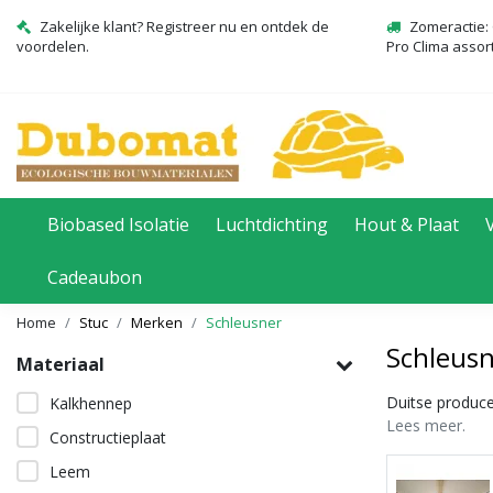
Zakelijke klant? Registreer nu en ontdek de
Zomeractie: 
voordelen.
Pro Clima assor
Biobased Isolatie
Luchtdichting
Hout & Plaat
Cadeaubon
Home
Stuc
Merken
Schleusner
Schleus
Materiaal
Duitse produc
Kalkhennep
Lees meer.
Constructieplaat
Leem