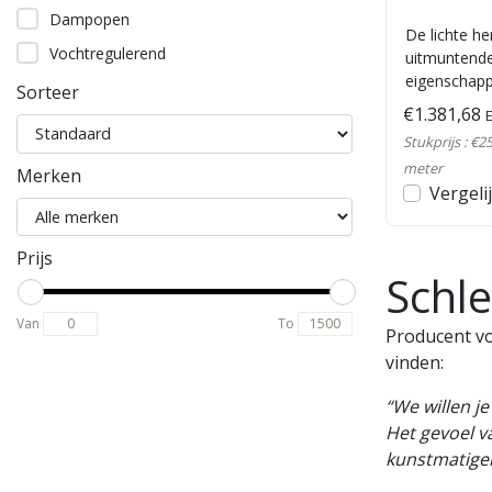
Dampopen
De lichte h
Vochtregulerend
uitmuntende
eigenschapp
Sorteer
bouwbiologis
€1.381,68
E
Stukprijs : €2
meter
Merken
Vergeli
Prijs
Schl
Van
To
Producent vo
vinden:
“We willen j
Het gevoel v
kunstmatiger