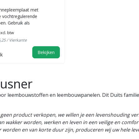
ennepleemplaat met
 vochtregulerende
en. Gebruik als
che afbouwplaat bij ho...
xcl. btw
5,25 / Vierkante
Bekijken
jk
eusner
or leembouwstoffen en leembouwpanelen. Dit Duits familie
e geen product verkopen, we willen je een levenshouding ve
an wakker worden, werken en leven in een veilige en comfo
 worden en van korte duur zijn, produceren wij uw hele l