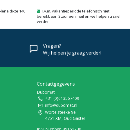
olena dikte 140
I.v.m. vakantieperiode telefonisch niet
bereikbaar. Stuur een mail en we helpen u snel
verder!
Vragen?
Wij helpen je graag verder!
Contactgegevens
Dubomat
+31 (0)613567409
info@dubomat.nl
Wortelsteeke 9e
4751 XM, Oud Gastel
KvK Number: 99161230