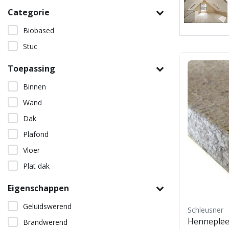
Merken
Categorie
Bekijken
Biobased
Stuc
Toepassing
Binnen
Wand
Dak
Plafond
Vloer
Plat dak
Eigenschappen
Geluidswerend
Schleusner
Henneplee
Brandwerend