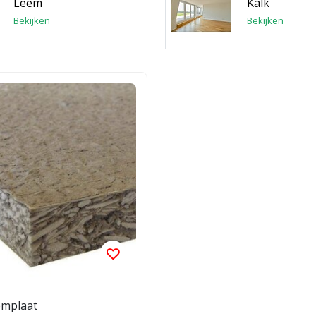
Leem
Kalk
Bekijken
Bekijken
mplaat