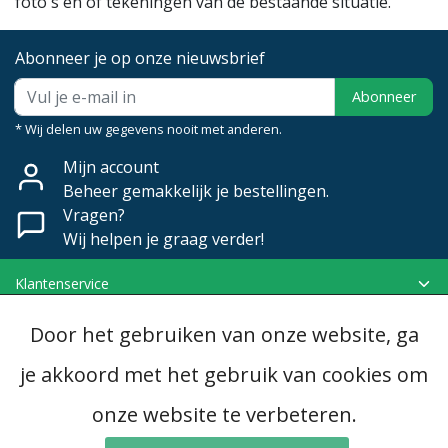
foto's en of tekeningen van de bestaande situatie.
Abonneer je op onze nieuwsbrief
Abonneer
* Wij delen uw gegevens nooit met anderen.
Mijn account
Beheer gemakkelijk je bestellingen.
Vragen?
Wij helpen je graag verder!
Klantenservice
Mijn account
Door het gebruiken van onze website, ga
Categorieën
Contactgegevens
je akkoord met het gebruik van cookies om
onze website te verbeteren.
© Copyright 2026 - Dubomat | Realisatie
InStijl Media
Algemene voorwaarden
|
Disclaimer
|
Privacy Policy
|
RSS Feed