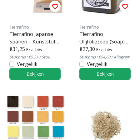
Tierrafino
Tierrafino
Tierrafino Japanse
Tierrafino
Spanen – Kunststof &
Olijfoliezeep (Soap) –
Metaal – 18–27 cm
€31,25
Tadelakt Zeep 500 g
€27,30
Excl. btw
Excl. btw
Stukprijs : €5,21 / Stuk
Stukprijs : €54,60 / Kilogram
Vergelijk
Vergelijk
Bekijken
Bekijken