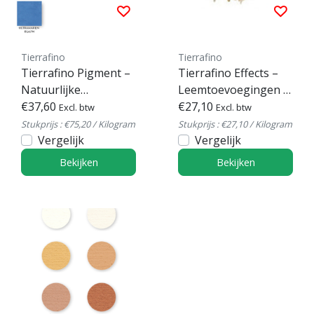
Tierrafino
Tierrafino
Tierrafino Pigment –
Tierrafino Effects –
Natuurlijke
Leemtoevoegingen &
kleurpigmenten –
€37,60
decoratieve effecten
€27,10
Excl. btw
Excl. btw
500 g / 250 g
Stukprijs : €75,20 / Kilogram
Stukprijs : €27,10 / Kilogram
Vergelijk
Vergelijk
Bekijken
Bekijken