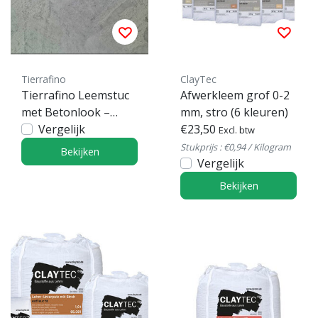
Tierrafino
ClayTec
Tierrafino Leemstuc
Afwerkleem grof 0-2
met Betonlook –
mm, stro (6 kleuren)
Ecologische
Vergelijk
€23,50
Excl. btw
wandafwerking
Stukprijs : €0,94 / Kilogram
Bekijken
Vergelijk
Bekijken