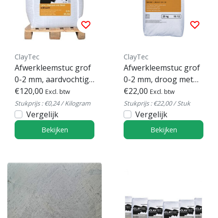
ClayTec
ClayTec
Afwerkleemstuc grof
Afwerkleemstuc grof
0-2 mm, aardvochtig
0-2 mm, droog met
met stro
€120,00
stro
€22,00
Excl. btw
Excl. btw
Stukprijs : €0,24 / Kilogram
Stukprijs : €22,00 / Stuk
Vergelijk
Vergelijk
Bekijken
Bekijken