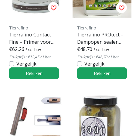
Tierrafino
Tierrafino
Tierrafino Contact
Tierrafino PROtect –
Fine – Primer voor
Dampopen sealer
leemverf & dunne
€62,26
voor leem & kalk
€48,70
Excl. btw
Excl. btw
afwerkingen
Stukprijs : €12,45 / Liter
Stukprijs : €48,70 / Liter
Vergelijk
Vergelijk
Bekijken
Bekijken