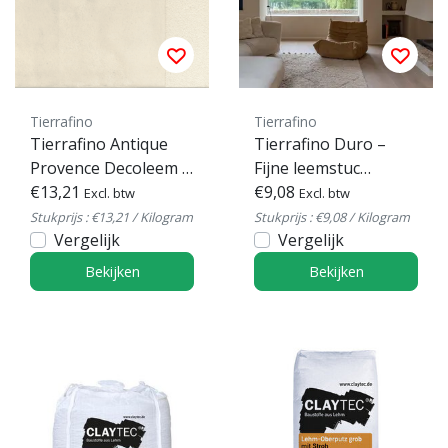
Tierrafino
Tierrafino
Tierrafino Antique
Tierrafino Duro –
Provence Decoleem –
Fijne leemstuc
Decoratieve
€13,21
afwerkpleister
€9,08
Excl. btw
Excl. btw
leemafwerkpleister
Stukprijs : €13,21 / Kilogram
Stukprijs : €9,08 / Kilogram
Vergelijk
Vergelijk
Bekijken
Bekijken