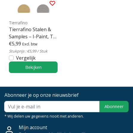
Tierrafino
Tierrafino Stalen &
Samples – I-Paint, T-
Paint, Dry Paint
€5,99
Excl. btw
Stukprijs : €5,99 / Stuk
Vergelijk
Bekijken
Abonneer je op onze nieuwsbrief
Abonneer
* Wij delen uw gegevens nooit met anderen.
Mijn account