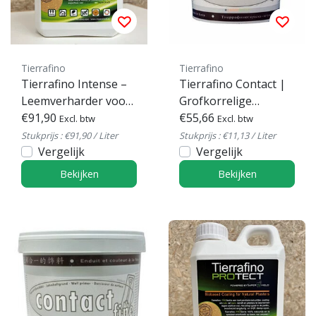
Tierrafino
Tierrafino
Tierrafino Intense –
Tierrafino Contact |
Leemverharder voor
Grofkorrelige
duurzame
€91,90
Hechtprimer voor
€55,66
Excl. btw
Excl. btw
bescherming
leempleister en
Stukprijs : €91,90 / Liter
Stukprijs : €11,13 / Liter
Vergelijk
leemstuc
Vergelijk
Bekijken
Bekijken