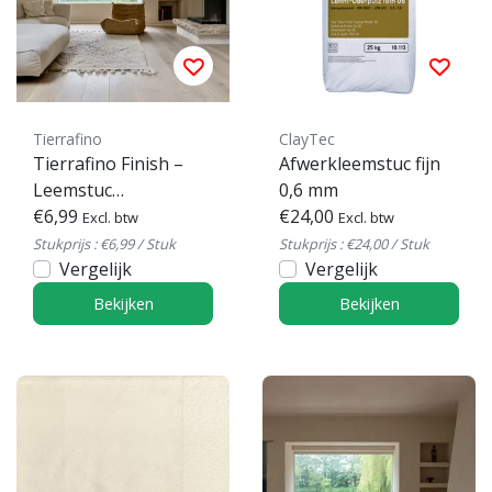
Tierrafino
ClayTec
Tierrafino Finish –
Afwerkleemstuc fijn
Leemstuc
0,6 mm
afwerkpleister
€6,99
€24,00
Excl. btw
Excl. btw
Stukprijs : €6,99 / Stuk
Stukprijs : €24,00 / Stuk
Vergelijk
Vergelijk
Bekijken
Bekijken