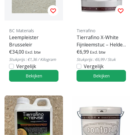
BC Materials
Tierrafino
Leempleister
Tierrafino X-White
Brusseleir
Fijnleemstuc – Helder
€34,00
witte leemfinish
€6,99
Excl. btw
Excl. btw
Stukprijs : €1,36 / Kilogram
Stukprijs : €6,99 / Stuk
Vergelijk
Vergelijk
Bekijken
Bekijken