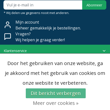
Abonneer
* Wij delen uw gegevens nooit met anderen.
Mijn account
Beheer gemakkelijk je bestellingen.
Vragen?
Wij helpen je graag verder!
Klantenservice
Mijn account
Door het gebruiken van onze website, ga
Categorieën
Contactgegevens
je akkoord met het gebruik van cookies om
onze website te verbeteren.
© Copyright 2026 - Dubomat | Realisatie
InStijl Media
Algemene voorwaarden
|
Disclaimer
|
Privacy Policy
|
RSS Feed
Dit bericht verbergen
Meer over cookies »