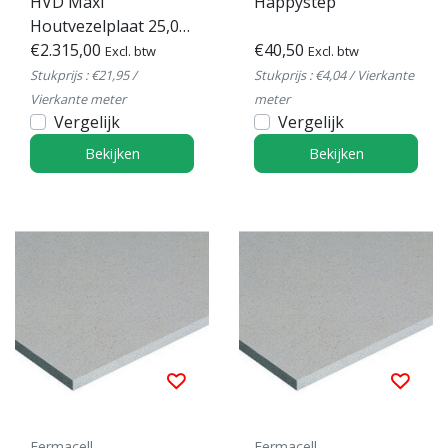
HVD Maxi
Happystep
Houtvezelplaat 25,0
mm
€2.315,00
€40,50
Excl. btw
Excl. btw
Stukprijs : €21,95 /
Stukprijs : €4,04 / Vierkante
Vierkante meter
meter
Vergelijk
Vergelijk
Bekijken
Bekijken
Fermacell
Fermacell