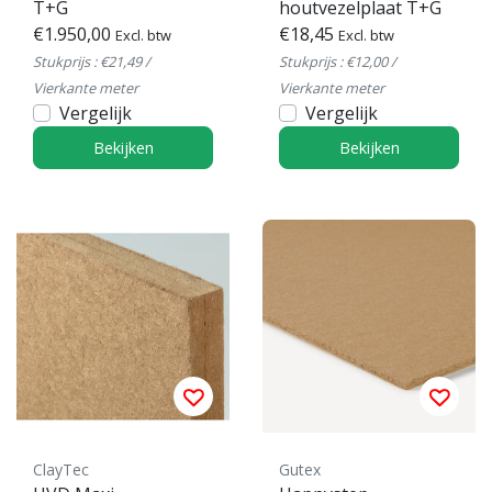
T+G
houtvezelplaat T+G
€1.950,00
€18,45
Excl. btw
Excl. btw
Stukprijs : €21,49 /
Stukprijs : €12,00 /
Vierkante meter
Vierkante meter
Vergelijk
Vergelijk
Bekijken
Bekijken
ClayTec
Gutex