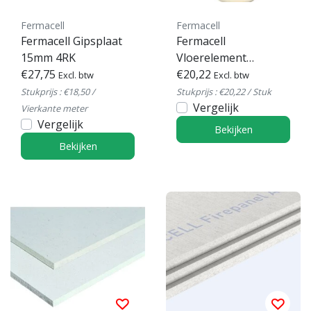
Fermacell
Fermacell
Fermacell Gipsplaat
Fermacell
15mm 4RK
Vloerelement
€27,75
montagelijm 1kg
€20,22
Excl. btw
Excl. btw
Stukprijs : €18,50 /
Stukprijs : €20,22 / Stuk
Vergelijk
Vierkante meter
Vergelijk
Bekijken
Bekijken