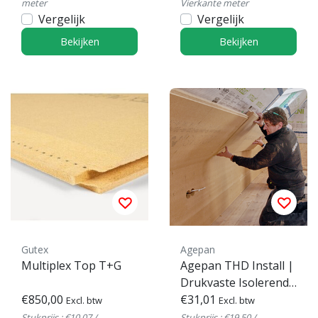
Dak & Wand
meter
Vierkante meter
Vergelijk
Vergelijk
Bekijken
Bekijken
Gutex
Agepan
Multiplex Top T+G
Agepan THD Install |
Drukvaste Isolerende
€850,00
Houtvezelplaat
€31,01
Excl. btw
Excl. btw
Stukprijs : €10,07 /
Stukprijs : €19,50 /