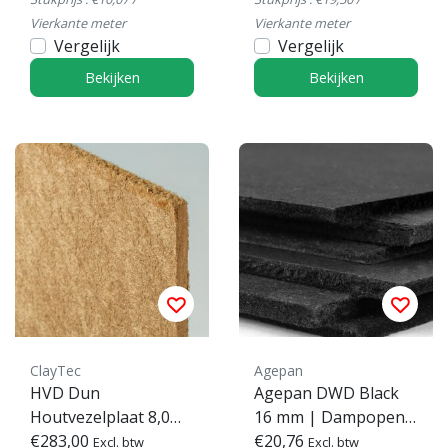
Vierkante meter
Vierkante meter
Vergelijk
Vergelijk
Bekijken
Bekijken
ClayTec
Agepan
HVD Dun
Agepan DWD Black
Houtvezelplaat 8,0
16 mm | Dampopen
mm
€283,00
MDF Houtvezelplaat
€20,76
Excl. btw
Excl. btw