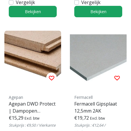
Vergelijk
Vergelijk
Bekijken
Bekijken
Agepan
Fermacell
Agepan DWD Protect
Fermacell Gipsplaat
| Dampopen
12,5mm 2AK
Houtvezel
€15,29
€19,72
Excl. btw
Excl. btw
Constructieplaat voor
Stukprijs : €9,50 / Vierkante
Stukprijs : €12,64 /