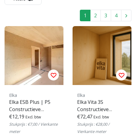
1
2
3
4
Elka
Elka
Elka ESB Plus | P5
Elka Vita 3S
Constructieve
Constructieve
Houtvezelplaat (OSB-
€12,19
Zichtplaat T+G
€72,47
Excl. btw
Excl. btw
alternatief)
Stukprijs : €7,00 / Vierkante
Stukprijs : €28,00 /
meter
Vierkante meter