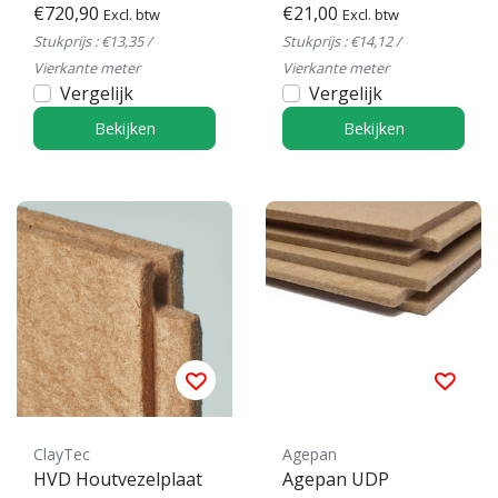
€720,90
mm
€21,00
Excl. btw
Excl. btw
Stukprijs : €13,35 /
Stukprijs : €14,12 /
Vierkante meter
Vierkante meter
Vergelijk
Vergelijk
Bekijken
Bekijken
ClayTec
Agepan
HVD Houtvezelplaat
Agepan UDP