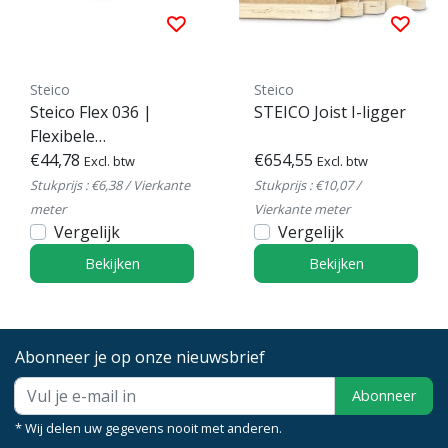
Steico
Steico
Steico Flex 036 |
STEICO Joist I-ligger
Flexibele
Houtvezelisolatie
€44,78
€654,55
Excl. btw
Excl. btw
Stukprijs : €6,38 / Vierkante
Stukprijs : €10,07 /
meter
Vierkante meter
Vergelijk
Vergelijk
Bekijken
Bekijken
Abonneer je op onze nieuwsbrief
Abonneer
* Wij delen uw gegevens nooit met anderen.