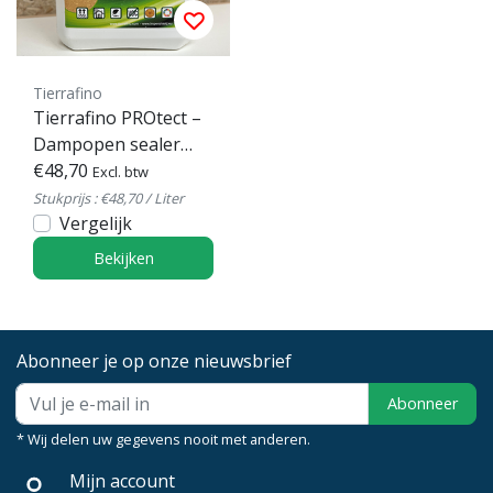
Tierrafino
Tierrafino PROtect –
Dampopen sealer
voor leem & kalk
€48,70
Excl. btw
Stukprijs : €48,70 / Liter
Vergelijk
Bekijken
Abonneer je op onze nieuwsbrief
Abonneer
* Wij delen uw gegevens nooit met anderen.
Mijn account