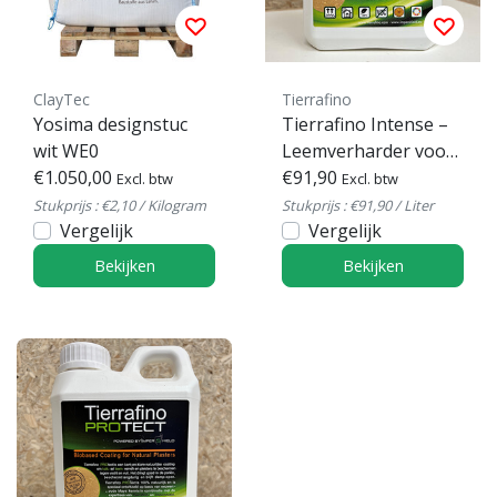
ClayTec
Tierrafino
Yosima designstuc
Tierrafino Intense –
wit WE0
Leemverharder voor
€1.050,00
duurzame
€91,90
Excl. btw
Excl. btw
bescherming
Stukprijs : €2,10 / Kilogram
Stukprijs : €91,90 / Liter
Vergelijk
Vergelijk
Bekijken
Bekijken