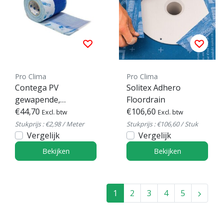
Pro Clima
Pro Clima
Contega PV
Solitex Adhero
gewapende,
Floordrain
overpleisterbare
€44,70
€106,60
Excl. btw
Excl. btw
aansluitband
Stukprijs : €2,98 / Meter
Stukprijs : €106,60 / Stuk
Vergelijk
Vergelijk
Bekijken
Bekijken
1
2
3
4
5