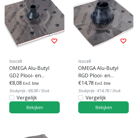
Isocell
Isocell
OMEGA Alu-Butyl
OMEGA Alu-Butyl
GD2 Plooi- en
RGD Plooi- en
buismanchet
€8,08
buismanchet
€14,78
Excl. btw
Excl. btw
Stukprijs : €8,08 / Stuk
Stukprijs : €14,78 / Stuk
Vergelijk
Vergelijk
Bekijken
Bekijken