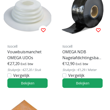
Isocell
Isocell
Vouwbuismanchet
OMEGA NDB
OMEGA UDOs
Nagelafdichtingsband
€27,20
ESK
€12,90
Excl. btw
Excl. btw
Stukprijs : €27,20 / Stuk
Stukprijs : €1,29 / Meter
Vergelijk
Vergelijk
Bekijken
Bekijken