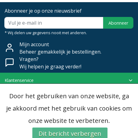
Abonneer je op onze nieuwsbrief
Abonneer
* Wij delen uw gegevens nooit met anderen.
Mijn account
Beheer gemakkelijk je bestellingen.
Vragen?
Wij helpen je graag verder!
Klantenservice
Mijn account
Door het gebruiken van onze website, ga
Categorieën
Contactgegevens
je akkoord met het gebruik van cookies om
onze website te verbeteren.
© Copyright 2026 - Dubomat | Realisatie
InStijl Media
Algemene voorwaarden
|
Disclaimer
|
Privacy Policy
|
RSS Feed
Dit bericht verbergen