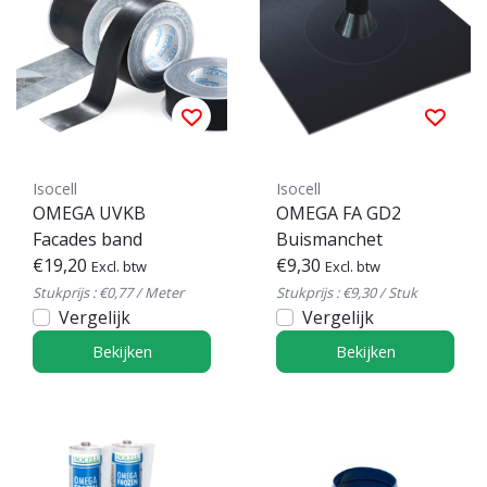
Isocell
Isocell
OMEGA UVKB
OMEGA FA GD2
Facades band
Buismanchet
€19,20
€9,30
Excl. btw
Excl. btw
Stukprijs : €0,77 / Meter
Stukprijs : €9,30 / Stuk
Vergelijk
Vergelijk
Bekijken
Bekijken