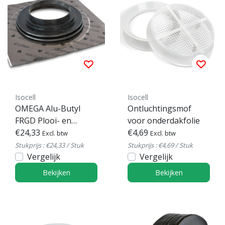
Isocell
Isocell
OMEGA Alu-Butyl
Ontluchtingsmof
FRGD Plooi- en
voor onderdakfolie
buismanchet
€24,33
€4,69
Excl. btw
Excl. btw
Stukprijs : €24,33 / Stuk
Stukprijs : €4,69 / Stuk
Vergelijk
Vergelijk
Bekijken
Bekijken