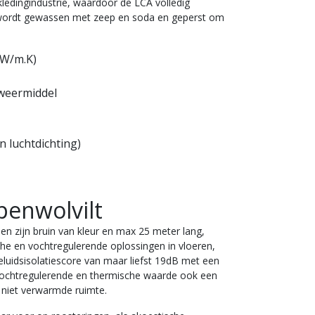
 kledingindustrie, waardoor de
LCA volledig
ol wordt gewassen met zeep en soda en geperst om
4W/m.K)
weermiddel
 luchtdichting)
penwolvilt
n zijn bruin van kleur en max 25 meter lang,
he en vochtregulerende oplossingen in vloeren,
uidsisolatiescore van maar liefst 19dB met een
 vochtregulerende en thermische waarde ook een
 niet verwarmde ruimte.