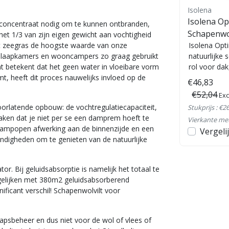
Isolena
Isolena
Schapenwol vilt
Isolena Op
fconcentraat nodig om te kunnen ontbranden,
Schapenwol
het 1/3 van zijn eigen gewicht aan
vochtigheid
et zeegras de hoogste waarde van onze
per
Isolena Klemvilt is een
Isolena Opt
 slaapkamers en wooncampers zo graag gebruikt
ng
schapenwolisolatie dat qua
natuurlijke 
 betekent dat het geen water in vloeibare vorm
isolatiewaarde richting een
rol voor dak
heeft dit proces nauwelijks invloed op de
PIR/PUR-achtige Rd-waarde
gevel, Houts
€56,00
€46,83
Excl. btw
gaat. Met deze ...
€52,04
Stukprijs : €10,37 /
Exc
orlatende opbouw: de vochtregulatiecapaciteit,
Vierkante meter
Stukprijs : €26
en
Bekijken
aken dat je niet per se een damprem hoeft te
Vergelijk
Vierkante me
dampopen afwerking aan de binnenzijde en een
Vergeli
andigheden om te genieten van de natuurlijke
ator
. Bij geluidsabsorptie is namelijk het totaal te
ergelijken met 380m2 geluidsabsorberend
ificant verschil! Schapenwolvilt voor
apsbeheer en dus niet voor de wol of vlees of