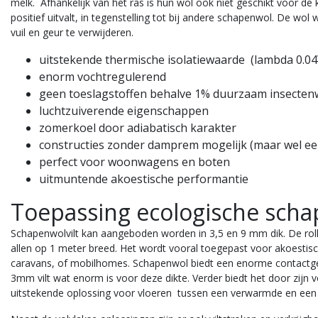
melk. Afhankelijk van het ras is hun wol ook niet geschikt voor de
positief
uitvalt, in tegenstelling tot bij andere schapenwol. De w
vuil en geur te verwijderen.
uitstekende thermische isolatiewaarde (lambda 0.0
enorm vochtregulerend
geen toeslagstoffen behalve 1% duurzaam insecten
luchtzuiverende eigenschappen
zomerkoel door adiabatisch karakter
constructies zonder damprem mogelijk (maar wel een
perfect voor woonwagens en boten
uitmuntende akoestische performantie
Toepassing ecologische scha
Schapenwolvilt
kan aangeboden worden in 3,5 en 9 mm dik. De rolle
allen op 1 meter breed. Het wordt vooral toegepast voor akoestisc
caravans, of mobilhomes.
Schapenwol biedt een enorme contactgel
3mm vilt wat enorm is voor deze dikte.
Verder biedt het door zijn
uitstekende oplossing voor vloeren tussen een verwarmde en een