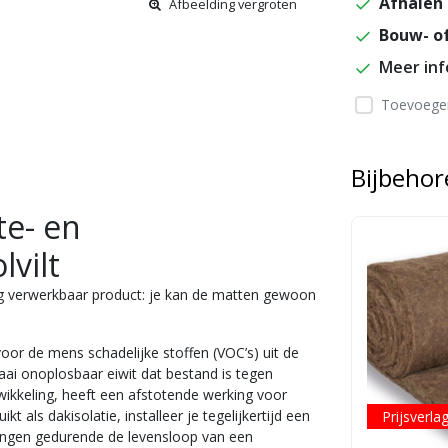
Afhalen 
Afbeelding vergroten
Bouw- of
Meer in
Toevoegen
Bijbeho
te- en
vilt
ig verwerkbaar product: je kan de matten gewoon
m voor de mens
schadelijke stoffen (VOC’s) uit de
taai onoplosbaar eiwit dat bestand is tegen
wikkeling, heeft een afstotende werking voor
 als dakisolatie, installeer je tegelijkertijd een
Prijsverla
ervangen gedurende de levensloop van een