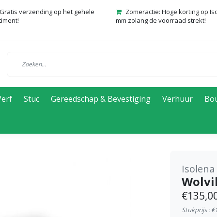
Gratis verzending op het gehele
Zomeractie: Hoge korting op Is
timent!
mm zolang de voorraad strekt!
Verf
Stuc
Gereedschap & Bevestiging
Verhuur
Bo
Isolena
Wolvi
€135,0
Stukprijs : €