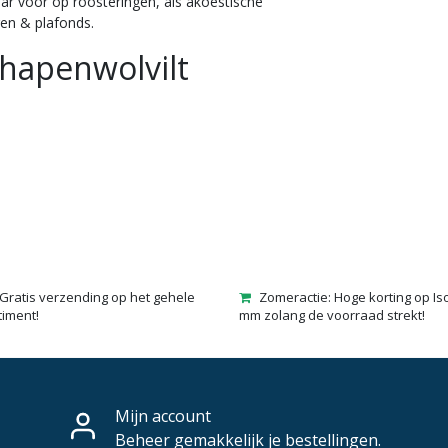
ar voor op roosteringen, als akoestische
en & plafonds.
hapenwolvilt
Gratis verzending op het gehele
Zomeractie: Hoge korting op Is
timent!
mm zolang de voorraad strekt!
Mijn account
Beheer gemakkelijk je bestellingen.