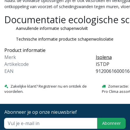
Naast de volvlakse oplossingen zijn er ook
viltstroken
en verkrijgba
ontkoppeling van voorzet-of scheidingswanden tegen muren, vloer
Documentatie ecologische sc
Aanvullende informatie schapenwolvilt
Technische informatie productie schapenwolisolatie
Product informatie
Merk
Isolena
Artikelcode
ISTDP
EAN
9120061600016
Zakelijke klant? Registreer nu en ontdek de
Zomeractie: 
voordelen.
Pro Clima assor
Abonneer je op onze nieuwsbrief
Abonneer