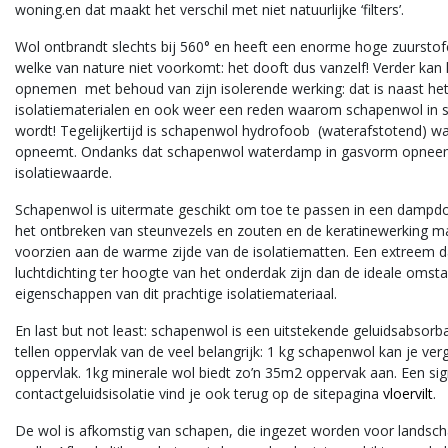
woning.en dat maakt het verschil met niet natuurlijke ‘filters’.
Isolena
Schapenwol stopwol
Wol ontbrandt slechts bij 560° en heeft een enorme hoge zuursto
welke van nature niet voorkomt:
het dooft dus vanzelf!
Verder kan 
opnemen
met behoud van zijn isolerende werking: dat is naast h
Schapenwol stopwol, wordt 
isolatiematerialen en ook weer een reden waarom schapenwol in
5 kg geleverd. Goede oplossi
wordt! Tegelijkertijd is schapenwol
hydrofoob
voor gaten en kieren.
(waterafstotend) wat
opneemt. Ondanks dat schapenwol waterdamp in gasvorm opneemt, 
€55,00
Excl. btw
isolatiewaarde.
Stukprijs : €11,00 /
Schapenwol is uitermate geschikt om toe te passen in een dampdo
Kilogram
Bekijk
het ontbreken van steunvezels en zouten en de keratinewerking m
Vergelijk
voorzien aan de warme zijde van de isolatiematten. Een extreem 
luchtdichting ter hoogte van het onderdak zijn dan de ideale omst
eigenschappen van dit prachtige isolatiemateriaal.
En last but not least: schapenwol is een uitstekende
geluidsabsorb
tellen oppervlak van de veel belangrijk: 1 kg schapenwol kan je v
oppervlak. 1kg minerale wol biedt zo’n 35m2 oppervak aan. Een sign
contactgeluidsisolatie vind je ook terug op de sitepagina
vloervilt
.
De wol is afkomstig van schapen, die ingezet worden voor landsch