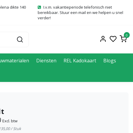
olena dikte 140
I.v.m. vakantieperiode telefonisch niet
bereikbaar. Stuur een mail en we helpen u snel
verder!
0
uwmaterialen
Diensten
REL Kadokaart
Blogs
lt
0
Excl. btw
135,00 / Stuk