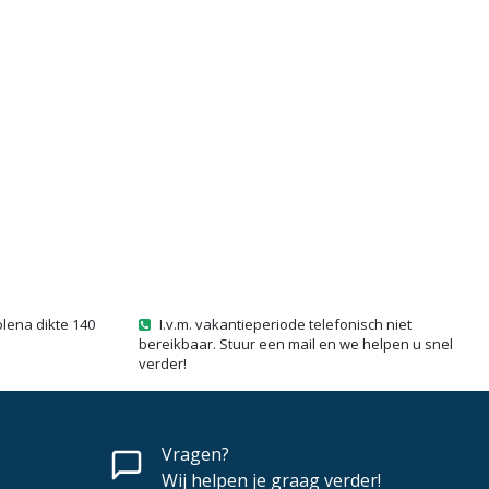
olena dikte 140
I.v.m. vakantieperiode telefonisch niet
bereikbaar. Stuur een mail en we helpen u snel
verder!
Vragen?
Wij helpen je graag verder!