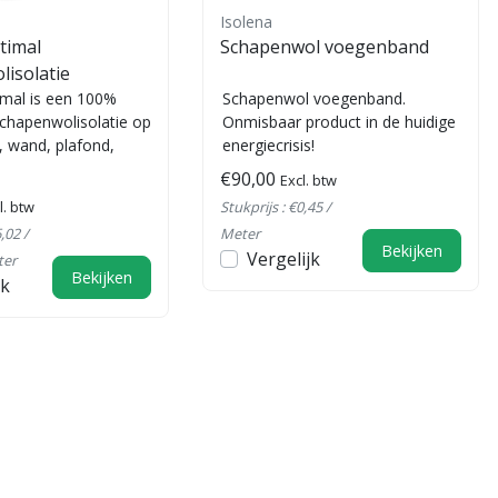
Isolena
timal
Schapenwol voegenband
isolatie
imal is een 100%
Schapenwol voegenband.
schapenwolisolatie op
Onmisbaar product in de huidige
, wand, plafond,
energiecrisis!
keletbouw, CLT, t...
€90,00
Excl. btw
l. btw
Stukprijs : €0,45 /
,02 /
Meter
Bekijken
Vergelijk
ter
Bekijken
jk