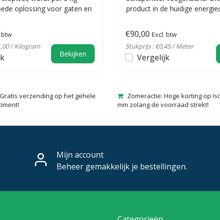
oede oplossing voor gaten en
product in de huidige energiec
€90,00
. btw
Excl. btw
1,00 / Kilogram
Stukprijs : €0,45 / Meter
Bekijken
jk
Vergelijk
Gratis verzending op het gehele
Zomeractie: Hoge korting op Is
timent!
mm zolang de voorraad strekt!
Mijn account
Beheer gemakkelijk je bestellingen.
Categorieën