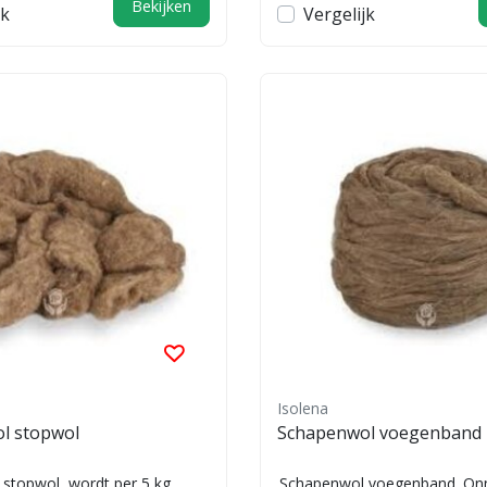
Bekijken
jk
Vergelijk
Isolena
l stopwol
Schapenwol voegenband
stopwol, wordt per 5 kg
Schapenwol voegenband. On