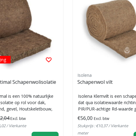
ging
Isolena
timal Schapenwolisolatie
Schapenwol vilt
mal is een 100% natuurlijke
Isolena Klemvilt is een schap
olatie op rol voor dak,
dat qua isolatiewaarde richti
nd, gevel, Houtskeletbouw,
PIR/PUR-achtige Rd-waarde g
deze ...
2,04
€56,00
Excl. btw
Excl. btw
6,02 / Vierkante
Stukprijs : €10,37 / Vierkante
meter