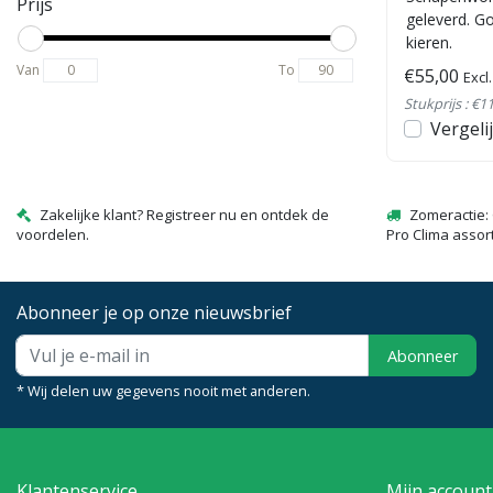
Prijs
geleverd. G
kieren.
Van
To
€55,00
Excl
Stukprijs : €1
Vergeli
Zakelijke klant? Registreer nu en ontdek de
Zomeractie: 
voordelen.
Pro Clima assor
Abonneer je op onze nieuwsbrief
Abonneer
* Wij delen uw gegevens nooit met anderen.
Klantenservice
Mijn account