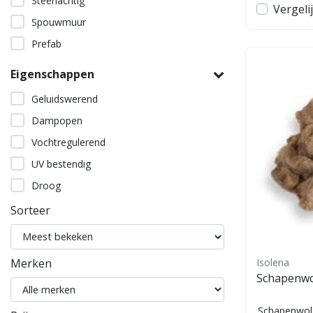
Steenachtig
Vergeli
Spouwmuur
Prefab
Eigenschappen
Geluidswerend
Dampopen
Vochtregulerend
UV bestendig
Droog
Sorteer
Merken
Isolena
Schapenwo
Schapenwol 