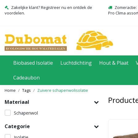
Zakelijke klant? Registreer nu en ontdek de
Zomeractie: 
voordelen.
Pro Clima assor
Biobased Isolatie
Luchtdichting
Hout & Plaat
Cadeaubon
Home
Tags
Zuivere schapenwolisolatie
Producte
Materiaal
Schapenwol
Categorie
Isolatie