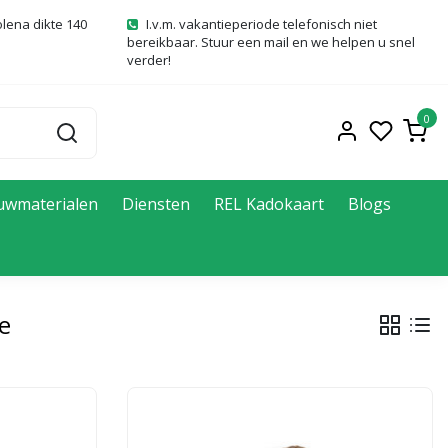
olena dikte 140
I.v.m. vakantieperiode telefonisch niet
bereikbaar. Stuur een mail en we helpen u snel
verder!
0
uwmaterialen
Diensten
REL Kadokaart
Blogs
e