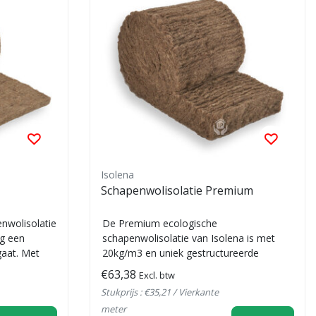
Isolena
Schapenwolisolatie Premium
enwolisolatie
De Premium ecologische
ng een
schapenwolisolatie van Isolena is met
aat. Met
20kg/m3 en uniek gestructureerde
opbouw een zeer hoogwaardi...
€63,38
Excl. btw
Stukprijs : €35,21 / Vierkante
meter