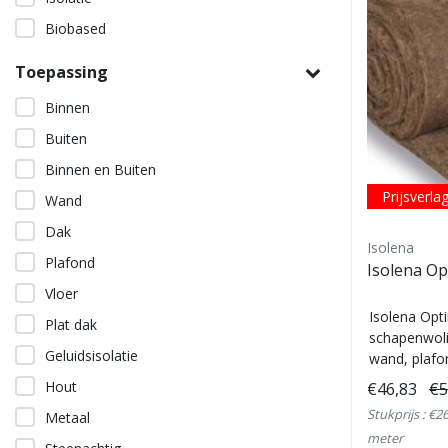
Biobased
Toepassing
Binnen
Buiten
Binnen en Buiten
Prijsverla
Wand
Dak
Isolena
Plafond
Isolena Op
Vloer
Isolena Opti
Plat dak
schapenwolis
Geluidsisolatie
wand, plafo
CLT, t...
Hout
€46,83
€5
Stukprijs : €2
Metaal
meter