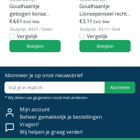
Goudhaantje
Goudhaantje
gebogen lionse
Lionsepenseel rechte
penselen Purple
€4,61
kwast Futura serie
€3,11
Excl. btw
Excl. btw
Serie 786
788
Stukprijs : €4,61 / Steen
Stukprijs : €3,11 / Stuk
Vergelijk
Vergelijk
Bekijken
Bekijken
Abonneer je op onze nieuwsbrief
Abonneer
* Wij delen uw gegevens nooit met anderen.
Mijn account
Beheer gemakkelijk je bestellingen.
Vragen?
Wij helpen je graag verder!