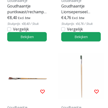
Goudhaantje
Goudhaantje
Goudhaantje
Goudhaantje
puntkwast/rechampir
Lionsepenseel
Futura Serie 288
€8,40
gebogen kwast
€4,76
Excl. btw
Excl. btw
Futura serie 780
Stukprijs : €8,40 / Stuk
Stukprijs : €4,76 / Stuk
Vergelijk
Vergelijk
Bekijken
Bekijken
Goudhaantje
Goudhaantje