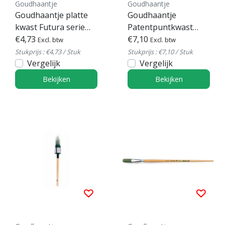
Goudhaantje
Goudhaantje
Goudhaantje platte
Goudhaantje
kwast Futura serie
Patentpuntkwast
680
€4,73
Purple Serie 286
€7,10
Excl. btw
Excl. btw
Stukprijs : €4,73 / Stuk
Stukprijs : €7,10 / Stuk
Vergelijk
Vergelijk
Bekijken
Bekijken