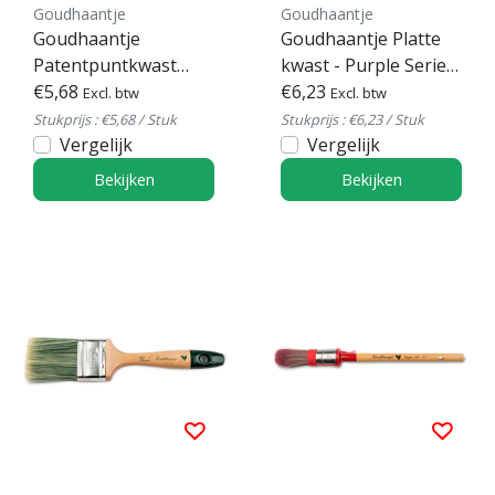
Goudhaantje
Goudhaantje
Goudhaantje
Goudhaantje Platte
Patentpuntkwast
kwast - Purple Serie
Futura serie 280
€5,68
686
€6,23
Excl. btw
Excl. btw
Stukprijs : €5,68 / Stuk
Stukprijs : €6,23 / Stuk
Vergelijk
Vergelijk
Bekijken
Bekijken