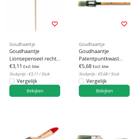
Goudhaantje
Goudhaantje
Goudhaantje
Goudhaantje
Lionsepenseel rechte
Patentpuntkwast
kwast Futura serie
€3,11
Futura serie 280
€5,68
Excl. btw
Excl. btw
788
Stukprijs : €3,11 / Stuk
Stukprijs : €5,68 / Stuk
Vergelijk
Vergelijk
Bekijken
Bekijken