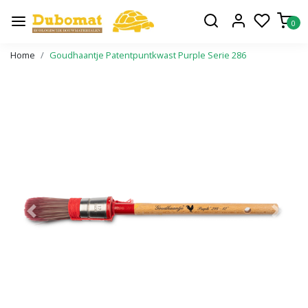
0
Home
Goudhaantje Patentpuntkwast Purple Serie 286
Vorige
Volge