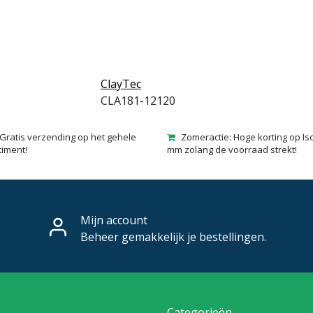
ClayTec
CLA181-12120
Gratis verzending op het gehele
Zomeractie: Hoge korting op Is
timent!
mm zolang de voorraad strekt!
Mijn account
Beheer gemakkelijk je bestellingen.
Categorieën