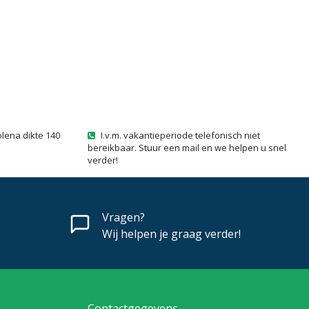
olena dikte 140
I.v.m. vakantieperiode telefonisch niet
bereikbaar. Stuur een mail en we helpen u snel
verder!
Vragen?
Wij helpen je graag verder!
Contactgegevens