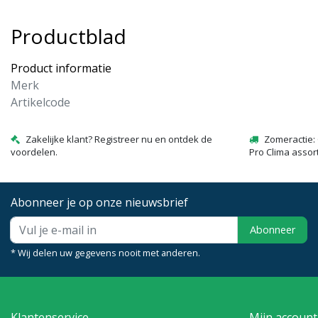
Productblad
Product informatie
Merk
Artikelcode
Zakelijke klant? Registreer nu en ontdek de
Zomeractie: 
voordelen.
Pro Clima assor
Abonneer je op onze nieuwsbrief
Abonneer
* Wij delen uw gegevens nooit met anderen.
Klantenservice
Mijn account