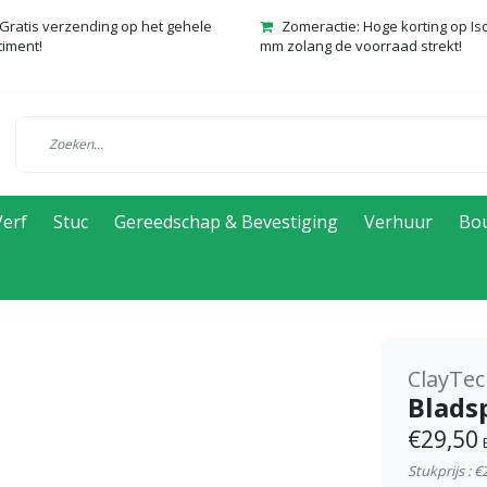
Gratis verzending op het gehele
Zomeractie: Hoge korting op Is
timent!
mm zolang de voorraad strekt!
Verf
Stuc
Gereedschap & Bevestiging
Verhuur
Bo
ClayTec
Blads
€29,50
Stukprijs : €