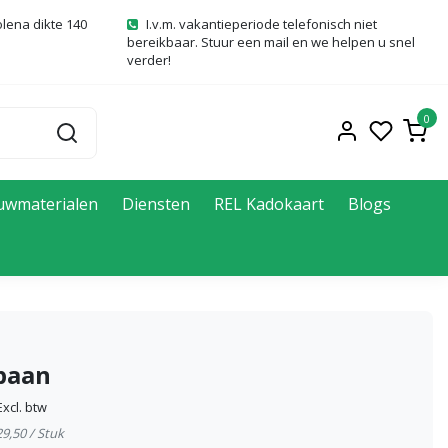
olena dikte 140
I.v.m. vakantieperiode telefonisch niet
bereikbaar. Stuur een mail en we helpen u snel
verder!
0
uwmaterialen
Diensten
REL Kadokaart
Blogs
paan
Excl. btw
29,50 / Stuk