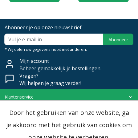
Abonneer je op onze nieuwsbrief
Abonneer
* Wij delen uw gegevens nooit met anderen.
Mijn account
Beheer gemakkelijk je bestellingen.
Vragen?
Wij helpen je graag verder!
Klantenservice
Mijn account
Door het gebruiken van onze website, ga
Categorieën
Contactgegevens
je akkoord met het gebruik van cookies om
onze website te verbeteren.
© Copyright 2026 - Dubomat | Realisatie
InStijl Media