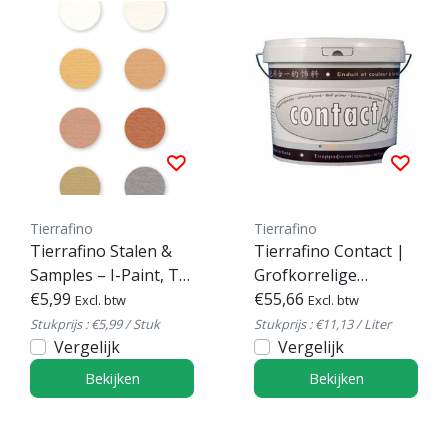
Tierrafino
Tierrafino
Tierrafino Stalen &
Tierrafino Contact |
Samples – I-Paint, T-
Grofkorrelige
Paint, Dry Paint
€5,99
Hechtprimer voor
€55,66
Excl. btw
Excl. btw
leempleister en
Stukprijs : €5,99 / Stuk
Stukprijs : €11,13 / Liter
Vergelijk
leemstuc
Vergelijk
Bekijken
Bekijken