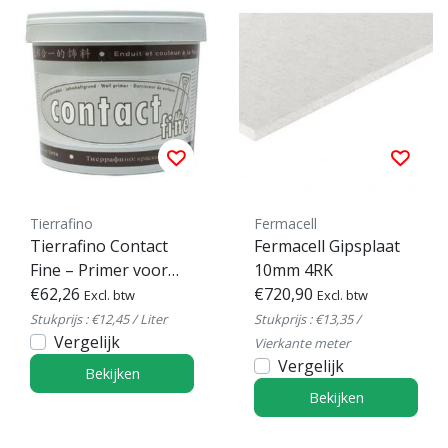
Tierrafino
Fermacell
Tierrafino Contact
Fermacell Gipsplaat
Fine – Primer voor
10mm 4RK
leemverf & dunne
€62,26
€720,90
Excl. btw
Excl. btw
afwerkingen
Stukprijs : €12,45 / Liter
Stukprijs : €13,35 /
Vergelijk
Vierkante meter
Vergelijk
Bekijken
Bekijken