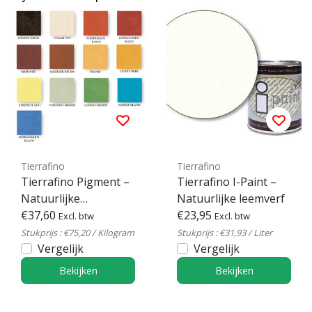
Tierrafino
Tierrafino
Tierrafino Pigment –
Tierrafino I-Paint –
Natuurlijke
Natuurlijke leemverf
kleurpigmenten –
€37,60
€23,95
Excl. btw
Excl. btw
500 g / 250 g
Stukprijs : €75,20 / Kilogram
Stukprijs : €31,93 / Liter
Vergelijk
Vergelijk
Bekijken
Bekijken