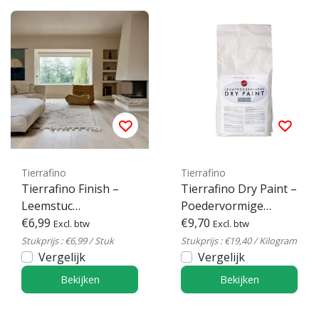
Tierrafino
Tierrafino
Tierrafino Finish –
Tierrafino Dry Paint –
Leemstuc
Poedervormige
afwerkpleister
€6,99
leemverf
€9,70
Excl. btw
Excl. btw
Stukprijs : €6,99 / Stuk
Stukprijs : €19,40 / Kilogram
Vergelijk
Vergelijk
Bekijken
Bekijken