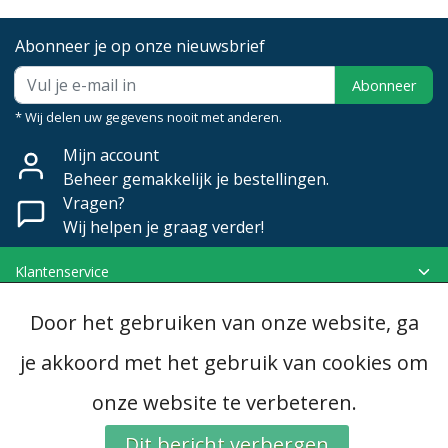
Abonneer je op onze nieuwsbrief
Abonneer
* Wij delen uw gegevens nooit met anderen.
Mijn account
Beheer gemakkelijk je bestellingen.
Vragen?
Wij helpen je graag verder!
Klantenservice
Mijn account
Door het gebruiken van onze website, ga
Categorieën
Contactgegevens
je akkoord met het gebruik van cookies om
onze website te verbeteren.
© Copyright 2026 - Dubomat | Realisatie
InStijl Media
Algemene voorwaarden
|
Disclaimer
|
Privacy Policy
|
RSS Feed
Dit bericht verbergen