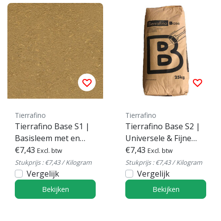
Tierrafino
Tierrafino
Tierrafino Base S1 |
Tierrafino Base S2 |
Basisleem met en
Universele & Fijne
zonder stro
€7,43
Basisleem
€7,43
Excl. btw
Excl. btw
Stukprijs : €7,43 / Kilogram
Stukprijs : €7,43 / Kilogram
Vergelijk
Vergelijk
Bekijken
Bekijken