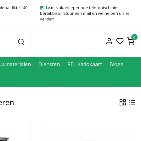
olena dikte 140
I.v.m. vakantieperiode telefonisch niet
bereikbaar. Stuur een mail en we helpen u snel
verder!
0
uwmaterialen
Diensten
REL Kadokaart
Blogs
eren