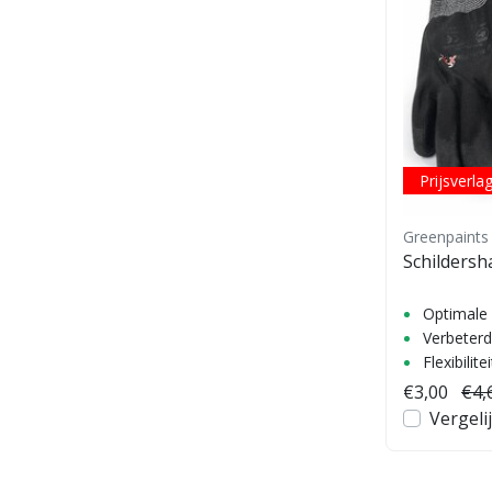
Prijsverla
Greenpaints
Schilders
Optimale
Verbeterd
Flexibilitei
€3,00
€4,
Vergeli