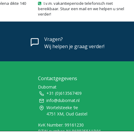
olena dikte 140
I.v.m. vakantieperiode telefonisch niet
bereikbaar. Stuur een mail en we helpen u snel
verder!
Vragen?
Wij helpen je graag verder!
Contactgegevens
Dubomat
+31 (0)613567409
info@dubomat.nl
Wortelsteeke 9e
4751 XM, Oud Gastel
KvK Number: 99161230
BTW-number: NL868835511B01