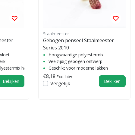
Staalmeester
eester
Gebogen penseel Staalmeester
Series 2010
vloei
Hoogwaardige polyestermix
erk
Veelzijdig gebogen ontwerp
lyestermix haren
Geschikt voor moderne lakken
€8,18
Excl. btw
Bekijken
Bekijken
Vergelijk