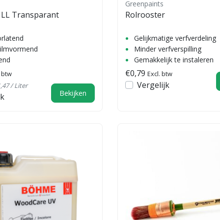
Greenpaints
LL Transparant
Rolrooster
rlatend
Gelijkmatige verfverdeling
Filmvormend
Minder verfverspilling
gend
Gemakkelijk te instaleren
€0,79
. btw
Excl. btw
Vergelijk
,47 / Liter
Bekijken
jk