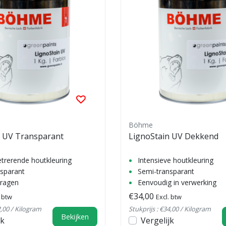
Böhme
n UV Transparant
LignoStain UV Dekkend
trerende houtkleuring
Intensieve houtkleuring
sparant
Semi-transparant
ragen
Eenvoudig in verwerking
€34,00
. btw
Excl. btw
2,00 / Kilogram
Stukprijs : €34,00 / Kilogram
Bekijken
jk
Vergelijk