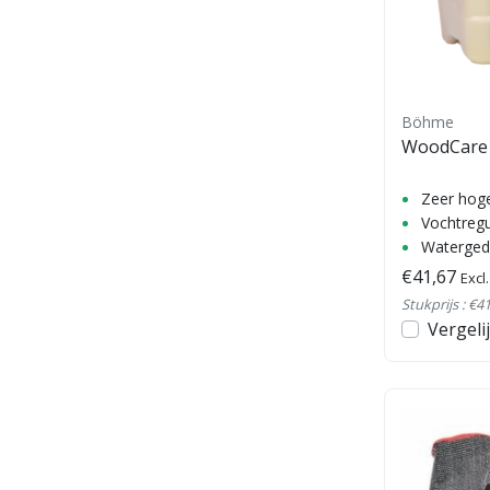
Böhme
WoodCare
Zeer hog
Vochtreg
Waterged
€41,67
Excl
Stukprijs : €41
Vergeli