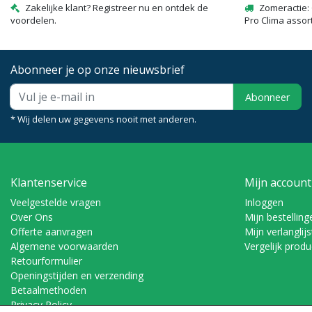
Zakelijke klant? Registreer nu en ontdek de
Zomeractie: 
voordelen.
Pro Clima assor
Abonneer je op onze nieuwsbrief
Abonneer
* Wij delen uw gegevens nooit met anderen.
Klantenservice
Mijn account
Veelgestelde vragen
Inloggen
Over Ons
Mijn bestelling
Offerte aanvragen
Mijn verlanglijs
Algemene voorwaarden
Vergelijk prod
Retourformulier
Openingstijden en verzending
Betaalmethoden
Privacy Policy