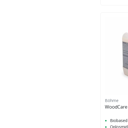
Böhme
WoodCare 
Biobased
Oplosmidd