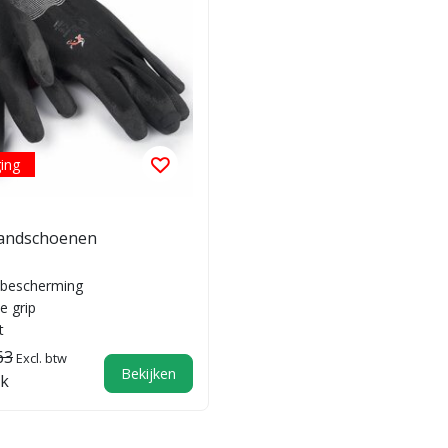
ging
handschoenen
 bescherming
e grip
t
63
Excl. btw
Bekijken
jk