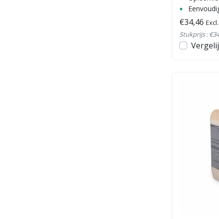
Eenvoudig
€34,46
Excl
Stukprijs : €34
Vergeli