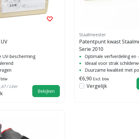
Staalmeester
 UV
Patentpunt kwast Staalm
Serie 2010
e UV-bescherming
Optimale verfverdeling en -
ulerend
Ideaal voor strak schilderw
ragen
Duurzame kwaliteit met po
€6,90
. btw
Excl. btw
Vergelijk
,67 / Liter
Bekijken
jk