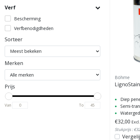
Verf
Bescherming
Verfbenodigdheden
Sorteer
Merken
Böhme
LignoStai
Prijs
Diep pene
Van
To
Semi-tran
Waterged
€32,00
Excl
Stukprijs : €3
Vergeli