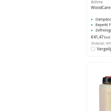
Böhme
WoodCare 
Dampdoo
Beperkt 
Zelfreini
€41,47
Excl
Stukprijs : €41
Vergeli