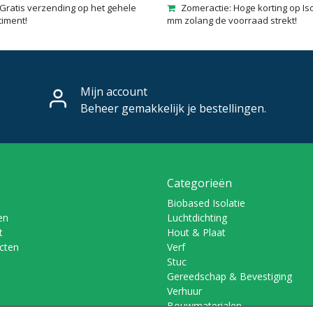
Gratis verzending op het gehele
Zomeractie: Hoge korting op Is
timent!
mm zolang de voorraad strekt!
Mijn account
Beheer gemakkelijk je bestellingen.
Categorieën
Biobased Isolatie
en
Luchtdichting
t
Hout & Plaat
ucten
Verf
Stuc
Gereedschap & Bevestiging
Verhuur
Bouwmaterialen