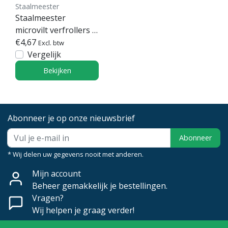
Staalmeester
Staalmeester
microvilt verfrollers -
serie 1606
€4,67
Excl. btw
Vergelijk
Bekijken
Abonneer je op onze nieuwsbrief
Abonneer
* Wij delen uw gegevens nooit met anderen.
Mijn account
Beheer gemakkelijk je bestellingen.
Vragen?
Wij helpen je graag verder!