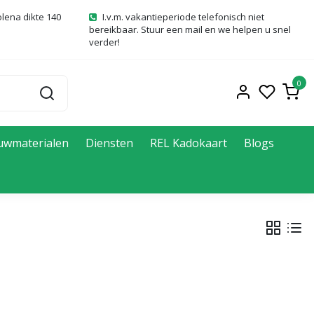
olena dikte 140
I.v.m. vakantieperiode telefonisch niet
bereikbaar. Stuur een mail en we helpen u snel
verder!
0
uwmaterialen
Diensten
REL Kadokaart
Blogs