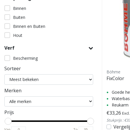
Binnen
Buiten
Binnen en Buiten
Hout
Verf
Bescherming
Sorteer
Böhme
FixColor
Merken
Goede he
Waterbas
Reukarm
Prijs
€33,26
Excl
Stukprijs : €3
Vergeli
Van
To