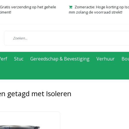
Gratis verzending op het gehele
Zomeractie: Hoge korting op Is
timent!
mm zolang de voorraad strekt!
Verf
Stuc
Gereedschap & Bevestiging
Verhuur
Bo
n getagd met Isoleren