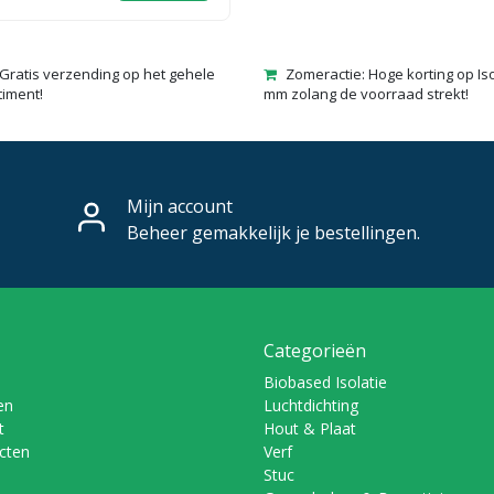
Gratis verzending op het gehele
Zomeractie: Hoge korting op Is
timent!
mm zolang de voorraad strekt!
Mijn account
Beheer gemakkelijk je bestellingen.
Categorieën
Biobased Isolatie
en
Luchtdichting
t
Hout & Plaat
ucten
Verf
Stuc