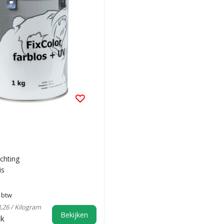
chting
is
. btw
3,26 / Kilogram
Bekijken
jk