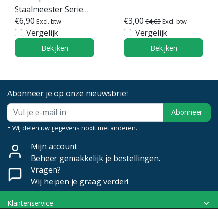
Staalmeester Serie
2010
€6,90
€3,00
Excl. btw
€4,63
Excl. btw
Vergelijk
Vergelijk
Bekijken
Bekijken
Abonneer je op onze nieuwsbrief
Abonneer
* Wij delen uw gegevens nooit met anderen.
Mijn account
Beheer gemakkelijk je bestellingen.
Vragen?
Wij helpen je graag verder!
Klantenservice
Mijn account