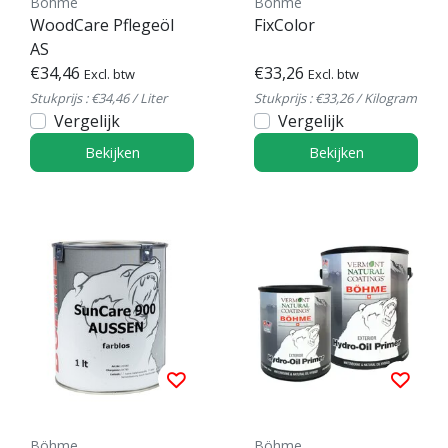
Böhme
Böhme
WoodCare Pflegeöl
FixColor
AS
€34,46
€33,26
Excl. btw
Excl. btw
Stukprijs : €34,46 / Liter
Stukprijs : €33,26 / Kilogram
Vergelijk
Vergelijk
Bekijken
Bekijken
Böhme
Böhme