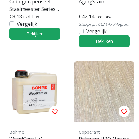
Gebogen penseel
AgingStain
Staalmeester Series
2010
€8,18
€42,14
Excl. btw
Excl. btw
Vergelijk
Stukprijs : €42,14 / Kilogram
Vergelijk
Bekijken
Bekijken
Böhme
Copperant
WoodCare UV
Roboton HPO Nature