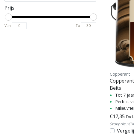
Prijs
Van
To
Copperant
Copperant
Beits
Tot 7 ja
Perfect v
Milieuvrie
€17,35
Excl
Stukprijs : €34
Vergeli