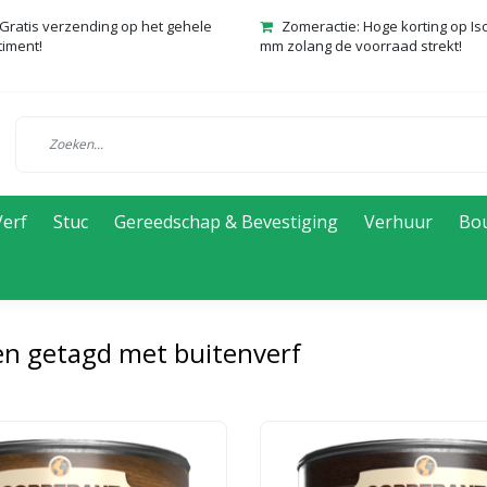
Gratis verzending op het gehele
Zomeractie: Hoge korting op Is
timent!
mm zolang de voorraad strekt!
Verf
Stuc
Gereedschap & Bevestiging
Verhuur
Bo
n getagd met buitenverf