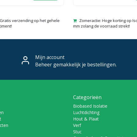
Gratis verzending op het gehele
Zomeractie: Hoge korting op Is
timent!
mm zolang de voorraad strekt!
Mijn account
Beheer gemakkelijk je bestellingen.
Categorieën
Biobased Isolatie
en
Luchtdichting
t
Hout & Plaat
ucten
Verf
Stuc