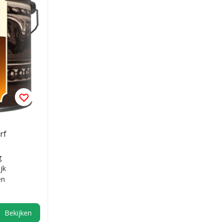
rf
g
jk
en
Bekijken