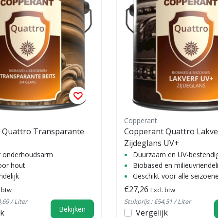
Copperant
 Quattro Transparante
Copperant Quattro Lakve
Zijdeglans UV+
ar onderhoudsarm
Duurzaam en UV-bestendi
oor hout
Biobased en milieuvriendeli
ndelijk
Geschikt voor alle seizoen
€27,26
. btw
Excl. btw
,69 / Liter
Stukprijs : €54,51 / Liter
Bekijken
jk
Vergelijk