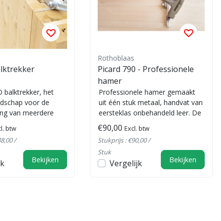
Rothoblaas
lktrekker
Picard 790 - Professionele
hamer
balktrekker, het
Professionele hamer gemaakt
edschap voor de
uit één stuk metaal, handvat van
ing van meerdere
eersteklas onbehandeld leer. De
an hout. Effectieve
gebalanceerde handgreep lei...
€90,00
l. btw
Excl. btw
48,00 /
Stukprijs : €90,00 /
Stuk
Bekijken
Bekijken
jk
Vergelijk