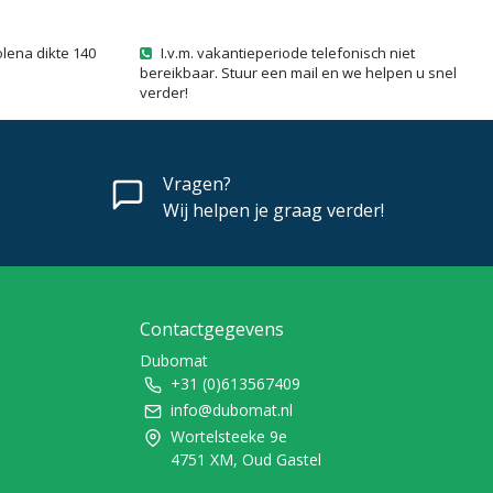
olena dikte 140
I.v.m. vakantieperiode telefonisch niet
bereikbaar. Stuur een mail en we helpen u snel
verder!
Vragen?
Wij helpen je graag verder!
Contactgegevens
Dubomat
+31 (0)613567409
info@dubomat.nl
Wortelsteeke 9e
4751 XM, Oud Gastel