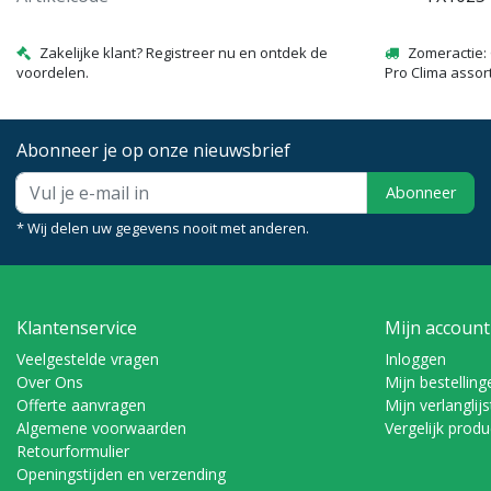
Zakelijke klant? Registreer nu en ontdek de
Zomeractie: 
voordelen.
Pro Clima assor
Abonneer je op onze nieuwsbrief
Abonneer
* Wij delen uw gegevens nooit met anderen.
Klantenservice
Mijn account
Veelgestelde vragen
Inloggen
Over Ons
Mijn bestelling
Offerte aanvragen
Mijn verlanglijs
Algemene voorwaarden
Vergelijk prod
Retourformulier
Openingstijden en verzending