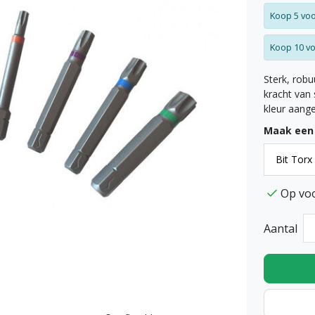
Koop 5 voo
Koop 10 vo
Sterk, robu
kracht van 
kleur aang
Maak een
Op vo
Aantal