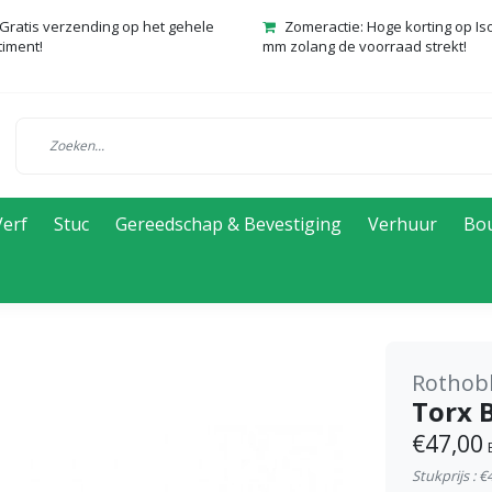
Gratis verzending op het gehele
Zomeractie: Hoge korting op Is
timent!
mm zolang de voorraad strekt!
Verf
Stuc
Gereedschap & Bevestiging
Verhuur
Bo
Rothob
Torx B
€47,00
Stukprijs : €