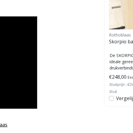
Rothoblaas
Rothoblaas
Arch helm
Skorpio ba
k op
ARCH is de helmenlijn speciaal
De SKORPIO 
 in
ontwikkeld voor professionals in
ideale gere
men
de bouw, industrie en bij
drukverbind
werkzaamheden op hoogte.
elementen v
€85,00
€248,00
Excl. btw
Exc
Stevi...
kracht...
Stukprijs : €85,00 /
Stukprijs : €2
Stuk
Stuk
en
Bekijken
Vergelijk
Vergeli
aas