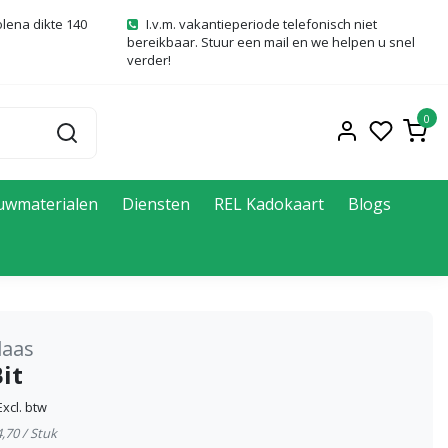
olena dikte 140
I.v.m. vakantieperiode telefonisch niet
bereikbaar. Stuur een mail en we helpen u snel
verder!
0
uwmaterialen
Diensten
REL Kadokaart
Blogs
laas
it
Excl. btw
4,70 / Stuk