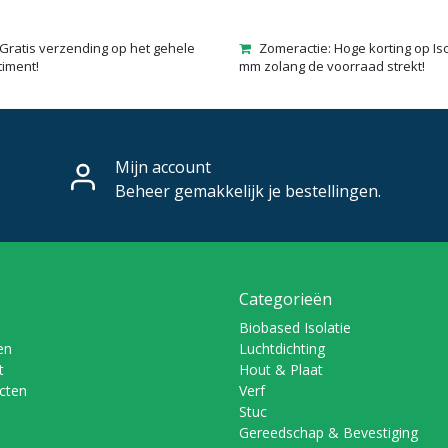
Gratis verzending op het gehele
Zomeractie: Hoge korting op Is
timent!
mm zolang de voorraad strekt!
Mijn account
Beheer gemakkelijk je bestellingen.
Categorieën
Biobased Isolatie
en
Luchtdichting
t
Hout & Plaat
ucten
Verf
Stuc
Gereedschap & Bevestiging