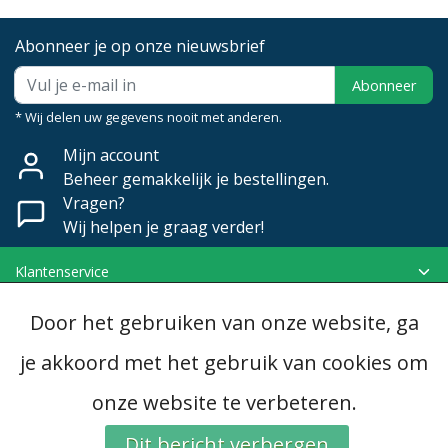
Abonneer je op onze nieuwsbrief
Abonneer
* Wij delen uw gegevens nooit met anderen.
Mijn account
Beheer gemakkelijk je bestellingen.
Vragen?
Wij helpen je graag verder!
Klantenservice
Mijn account
Door het gebruiken van onze website, ga
Categorieën
Contactgegevens
je akkoord met het gebruik van cookies om
onze website te verbeteren.
© Copyright 2026 - Dubomat | Realisatie
InStijl Media
Algemene voorwaarden
|
Disclaimer
|
Privacy Policy
|
RSS Feed
Dit bericht verbergen