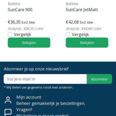
Böhme
Böhme
SunCare 900
SunCare JetMatt
€36,35
€42,68
Excl. btw
Excl. btw
Stukprijs : €36,35 / Liter
Stukprijs : €42,68 / Liter
Vergelijk
Vergelijk
Bekijken
Bekijken
Abonneer je op onze nieuwsbrief
Abonneer
* Wij delen uw gegevens nooit met anderen.
Mijn account
Beheer gemakkelijk je bestellingen.
Vragen?
Wij helpen je graag verder!