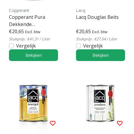
Copperant
Lacq
Copperant Pura
Lacq Douglas Beits
Dekkende
Buitenbeits
€20,65
€20,65
Excl. btw
Excl. btw
Stukprijs : €41,31 / Liter
Stukprijs : €27,54 / Liter
Vergelijk
Vergelijk
Bekijken
Bekijken