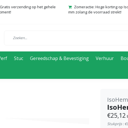
Gratis verzending op het gehele
Zomeractie: Hoge korting op Is
timent!
mm zolang de voorraad strekt!
Verf
Stuc
Gereedschap & Bevestiging
Verhuur
Bo
IsoHe
IsoHe
€25,12
Stukprijs : €0