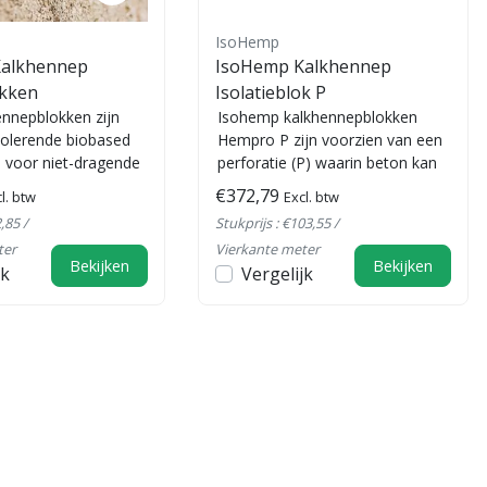
IsoHemp
alkhennep
IsoHemp Kalkhennep
okken
Isolatieblok P
nnepblokken zijn
Isohemp kalkhennepblokken
solerende biobased
Hempro P zijn voorzien van een
voor niet-dragende
perforatie (P) waarin beton kan
en duurzame
gestort worden voor het maken
€372,79
l. btw
Excl. btw
..
v...
,85 /
Stukprijs : €103,55 /
ter
Vierkante meter
Bekijken
Bekijken
jk
Vergelijk