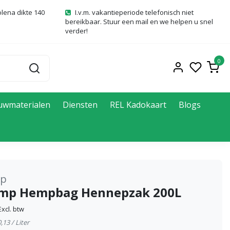
olena dikte 140
I.v.m. vakantieperiode telefonisch niet
bereikbaar. Stuur een mail en we helpen u snel
verder!
0
uwmaterialen
Diensten
REL Kadokaart
Blogs
mp
mp Hempbag Hennepzak 200L
Excl. btw
,13 / Liter