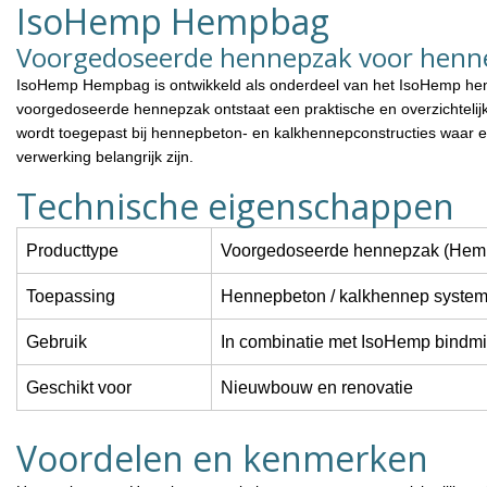
IsoHemp Hempbag
oHemp
IsoHemp
Voorgedoseerde hennepzak voor henn
oHemp Prefab Linteel
IsoHemp Spouwanker
IsoHemp Hempbag
is ontwikkeld als onderdeel van het IsoHemp h
tei
voorgedoseerde hennepzak ontstaat een praktische en overzichteli
IsoHemp linteel (latei) is een
Het IsoHemp spouwanker is
wordt toegepast bij hennepbeton- en kalkhennepconstructies waar e
efab constructief element voor
stalen bevestigingsmiddel vo
verwerking belangrijk zijn.
t overspannen van raam- en
het verankeren van IsoHemp
uropeningen in IsoHemp...
kalkhennepblokken in
Technische eigenschappen
5,45
€62,89
Excl. btw
Excl. btw
spouwconstr...
prijs : €55,45 /
Stukprijs : €0,13 /
k
Stuk
Producttype
Voorgedoseerde hennepzak (Hem
Bekijken
Bekijk
Vergelijk
Vergelijk
Toepassing
Hennepbeton / kalkhennep syste
Gebruik
In combinatie met IsoHemp bindmi
Geschikt voor
Nieuwbouw en renovatie
Voordelen en kenmerken