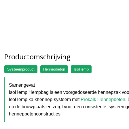
Productomschrijving
Systeemproduct
Hennepbeton
IsoHemp
Samengevat
IsoHemp Hempbag is een voorgedoseerde hennepzak voor
IsoHemp kalkhennep-systeem met
Prokalk Hennepbeton
.
op de bouwplaats en zorgt voor een consistente, systeemge
hennepbetonconstructies.