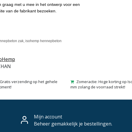
en graag met u mee in het ontwerp voor een
site van de fabrikant bezoeken.
nnepbeton zak, isohemp hennepbeton
soHemp
CHAN
Gratis verzending op het gehele
Zomeractie: Hoge korting op Is
timent!
mm zolang de voorraad strekt!
Mijn account
Beheer gemakkelijk je bestellingen.