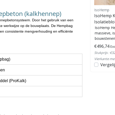
IsoHemp
IsoHemp
epbeton (kalkhennep)
IsoHemp verbindingsbeugel
IsoHemp K
ennepbetonsysteem. Door het gebruik van een
Isolatiebl
jke werkwijze op de bouwplaats. De Hempbag
 een
De IsoHemp verbindingsbeugel
IsoHemp He
en consistente mengverhouding en efficiënte
or
is een stalen verbindingselement
massieve, i
voor het koppelen en stabiliseren
bouwstenen 
van IsoHemp kalkhennepbl...
dampopen 
€87,22
€496,74
Excl. btw
Exc
constructies.
Stukprijs : €0,87 /
Stukprijs : €32
Stuk
Vierkante me
pbag)
en
Bekijken
Vergelijk
Vergeli
men
ddel (ProKalk)