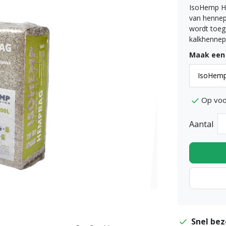
IsoHemp H
van henne
wordt toege
kalkhennep
Maak een
Op voo
Aantal
Snel bez