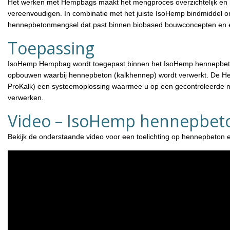
Het werken met Hempbags maakt het mengproces overzichtelijk en h
vereenvoudigen. In combinatie met het juiste IsoHemp bindmiddel 
hennepbetonmengsel dat past binnen biobased bouwconcepten en e
Toepassing
IsoHemp Hempbag wordt toegepast binnen het IsoHemp hennepbeton
opbouwen waarbij hennepbeton (kalkhennep) wordt verwerkt. De H
ProKalk) een systeemoplossing waarmee u op een gecontroleerde 
verwerken.
Video – IsoHemp hennepbet
Bekijk de onderstaande video voor een toelichting op hennepbeto