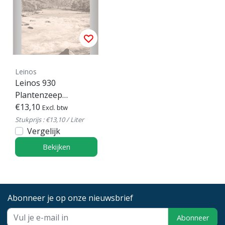
Leinos
Leinos 930
Plantenzeep
Kleurloos
€13,10
Excl. btw
Stukprijs : €13,10 / Liter
Vergelijk
Bekijken
Abonneer je op onze nieuwsbrief
Abonneer