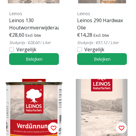
Leinos
Leinos
Leinos 130
Leinos 290 Hardwax
Houtwormverwijderaar
Olie
€28,60
€14,28
Excl. btw
Excl. btw
Stukprijs : €28,60 / Liter
Stukprijs : €57,12 / Liter
Vergelijk
Vergelijk
Bekijken
Bekijken