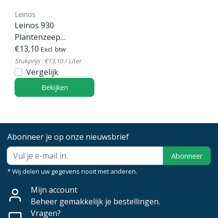
Leinos
Leinos 930
Plantenzeep
Kleurloos
€13,10
Excl. btw
Stukprijs : €13,10 / Liter
Vergelijk
Bekijken
Abonneer je op onze nieuwsbrief
Abonneer
* Wij delen uw gegevens nooit met anderen.
Mijn account
Beheer gemakkelijk je bestellingen.
Vragen?