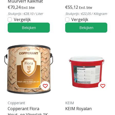
Muurverf Kalkmat
€70,24
€55,12
Excl. btw
Excl. btw
Stukprijs : €28,10 / Liter
Stukprijs : €22,05 / Kilogram
Vergelijk
Vergelijk
Bekijken
Bekijken
Copperant
KEIM
Copperant Flora
KEIM Royalan
Hout- en Vloerlak 1K