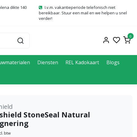
olena dikte 140
I.v.m. vakantieperiode telefonisch niet
bereikbaar. Stuur een mail en we helpen u snel
verder!
0
uwmaterialen
Diensten
REL Kadokaart
Blogs
ield
shield StoneSeal Natural
gnering
cl. btw