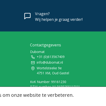
Vragen?
Wij helpen je graag verder!
Contactgegevens
Dubomat
+31 (0)613567409
info@dubomat.nl
Wortelsteeke 9e
4751 XM, Oud Gastel
KvK Number: 99161230
BTW-number: NL868835511B01
s om onze website te verbeteren.