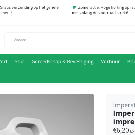
Gratis verzending op het gehele
Zomeractie: Hoge korting op Is
timent!
mm zolang de voorraad strekt!
Verf
Stuc
Gereedschap & Bevestiging
Verhuur
Bo
Impersh
Imper
impre
€6,20
Ex