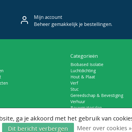
Mijn account
Beheer gemakkelijk je bestellingen.
Categorieën
Biobased Isolatie
en
Luchtdichting
t
Hout & Plaat
ucten
Verf
Stuc
Gereedschap & Bevestiging
Verhuur
Bouwmaterialen
site, ga je akkoord met het gebruik van cookie
Meer over cookies »
Dit bericht verbergen