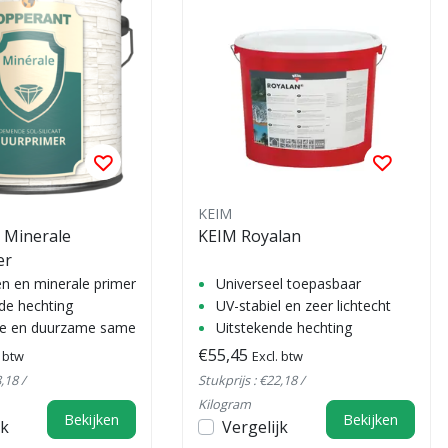
KEIM
 Minerale
KEIM Royalan
er
 en minerale primer
Universeel toepasbaar
de hechting
UV-stabiel en zeer lichtecht
ke en duurzame samenstelling
Uitstekende hechting
€55,45
. btw
Excl. btw
,18 /
Stukprijs : €22,18 /
Kilogram
Bekijken
Bekijken
jk
Vergelijk