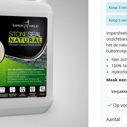
Koop 3 voo
Koop 5 voo
Impershiel
onzichtbar
het de natu
buitentoep
Niet zic
100% Nat
Hydrofo
Maak een
Op vo
Aantal