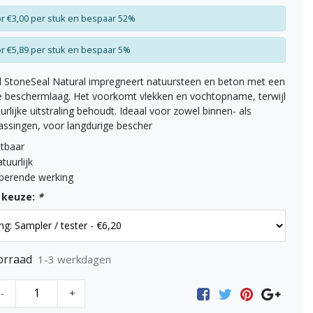
r €3,00 per stuk en bespaar 52%
r €5,89 per stuk en bespaar 5%
d StoneSeal Natural impregneert natuursteen en beton met een
e beschermlaag. Het voorkomt vlekken en vochtopname, terwijl
urlijke uitstraling behoudt. Ideaal voor zowel binnen- als
assingen, voor langdurige bescher
htbaar
uurlijk
berende werking
 keuze:
*
orraad
1-3 werkdagen
-
+