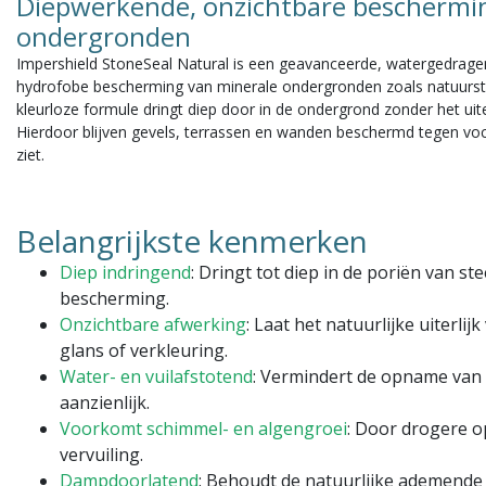
Diepwerkende, onzichtbare beschermin
ondergronden
Impershield StoneSeal Natural
is een geavanceerde, watergedragen
hydrofobe bescherming van minerale ondergronden zoals natuurste
kleurloze formule dringt diep door in de ondergrond zonder het uit
Hierdoor blijven gevels, terrassen en wanden beschermd tegen voch
ziet.
Belangrijkste kenmerken
o Fussy Blokes
KEIM
mi Smooth microvezel
Soldalan Verdunning
Diep indringend
: Dringt tot diep in de poriën van 
froller
bescherming.
Gelijkmatige afwerking
Sol-silicaat verdunning en
Onzichtbare afwerking
: Laat het natuurlijke uiterlij
Voorkomt spatten
Uitstekende hechting
glans of verkleuring.
Utstekende verfopname en afgifte
Duurzaam en milieuvriende
Water- en vuilafstotend
: Vermindert de opname van 
,78
€21,00
Excl. btw
Excl. btw
aanzienlijk.
prijs : €1,93 /
Stukprijs : €21,00 /
Voorkomt schimmel- en algengroei
: Door drogere o
k
Liter
vervuiling.
Bekijken
Bekijk
Vergelijk
Vergelijk
Dampdoorlatend
: Behoudt de natuurlijke ademende