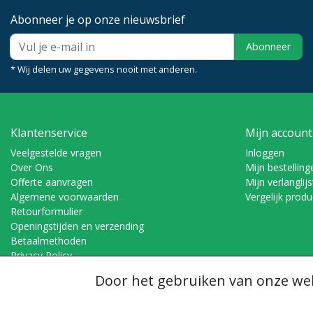
Abonneer je op onze nieuwsbrief
Abonneer
* Wij delen uw gegevens nooit met anderen.
Klantenservice
Mijn account
Veelgestelde vragen
Inloggen
Over Ons
Mijn bestelling
Offerte aanvragen
Mijn verlanglijs
Algemene voorwaarden
Vergelijk prod
Retourformulier
Openingstijden en verzending
Betaalmethoden
Privacy Policy
Voorwaarden verzenden & retourneren
Door het gebruiken van onze web
© Copyright 2026 - Dubomat | Realisatie
InStijl Media