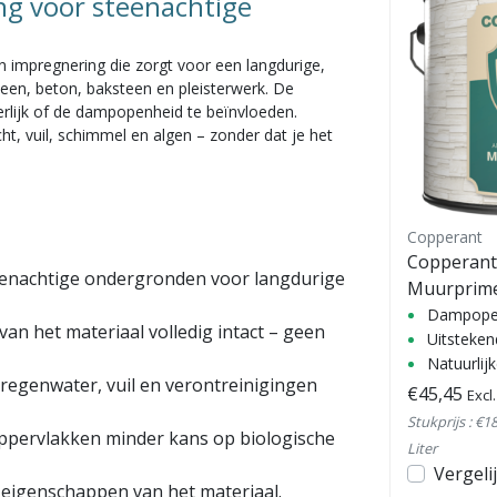
g voor steenachtige
 impregnering die zorgt voor een langdurige,
en, beton, baksteen en pleisterwerk. De
erlijk of de dampopenheid te beïnvloeden.
t, vuil, schimmel en algen – zonder dat je het
Prijsverlaging
KEIM
Copperant
Soliprim
Copperant
steenachtige ondergronden voor langdurige
Muurprim
 grondering
Sol-silicaat basis
Dampopen
k van het materiaal volledig intact – geen
Verstevigt ondergrond
Uitsteken
lijk
Dampdiffusie open en milieuvriendelijk
Natuurlij
regenwater, vuil en verontreinigingen
€21,44
€45,45
Excl
€27,95
Excl. btw
Stukprijs : €18
ppervlakken minder kans op biologische
Bekijken
Vergelijk
Liter
en
Vergeli
 eigenschappen van het materiaal.