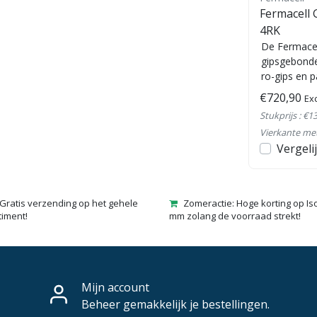
Fermacell Schroeven voor
Fermacell
gipsplaat
4RK
oor
Fermacell Schroeven voor
De Fermace
normale gipsplaat, dubbele
gipsgebond
gipsplaat en powerpanel of H2O
ro-gips en p
oor
platen, met of zonder
fabrieksmat
€6,22
€720,90
Excl. btw
Exc
schroefkop voor...
Met rui...
Stukprijs : €6,22 /
Stukprijs : €13
Stuk
Vierkante me
en
Bekijken
Vergelijk
Vergeli
Gratis verzending op het gehele
Zomeractie: Hoge korting op Is
timent!
mm zolang de voorraad strekt!
Mijn account
Beheer gemakkelijk je bestellingen.