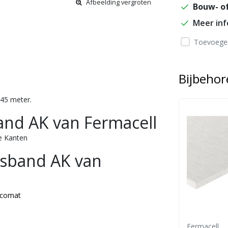
Afbeelding vergroten
Bouw- of
Meer in
Toevoegen
Bijbeho
45 meter.
nd AK van Fermacell
e Kanten
sband AK van
Ecomat
Fermacell
Fermacell