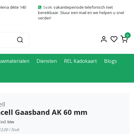
olena dikte 140
I.v.m. vakantieperiode telefonisch niet
bereikbaar. Stuur een mail en we helpen u snel
verder!
0
uwmaterialen
Diensten
REL Kadokaart
Blogs
ll
cell Gaasband AK 60 mm
Excl. btw
12,00 / Stuk