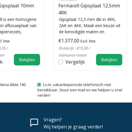
 Gipsplaat 10mm
Fermacell Gipsplaat 12,5mm
4RK
ll is een homogene
Gipsplaat 12,5 mm dik in 4RK,
en afbouwplaat van
2AK en 4AK. Maak een keuze uit
apiervezels,
de benodigde maten en
ig gehydrofobeerd.
hoeveelheden. De platen die niet
€1.377,00
l. btw
Excl. btw
op...
,35 /
Stukprijs : €15,30 /
ter
Vierkante meter
Bekijken
Bekijken
jk
Vergelijk
olena dikte 140
I.v.m. vakantieperiode telefonisch niet
bereikbaar. Stuur een mail en we helpen u snel
verder!
Vragen?
Wij helpen je graag verder!