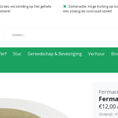
Gratis verzending op het gehele
Zomeractie: Hoge korting op Is
timent!
mm zolang de voorraad strekt!
Verf
Stuc
Gereedschap & Bevestiging
Verhuur
Bo
Fermace
Ferma
€12,00
Stukprijs : €