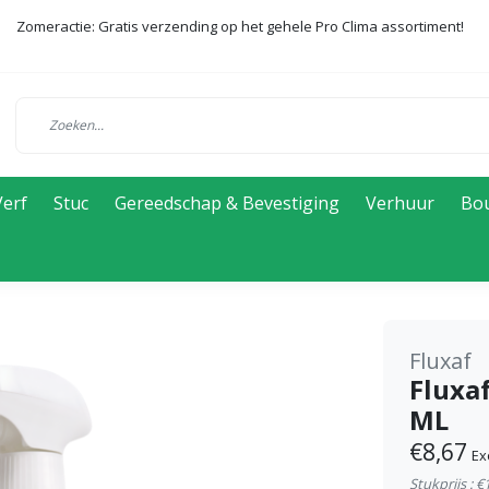
Zomeractie: Gratis verzending op het gehele Pro Clima assortiment!
Verf
Stuc
Gereedschap & Bevestiging
Verhuur
Bo
Fluxaf
Fluxa
ML
€8,67
Ex
Stukprijs : €