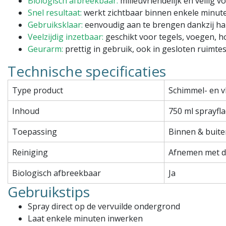
Biologisch afbreekbaar:
milieuvriendelijk en veilig 
Snel resultaat:
werkt zichtbaar binnen enkele minut
enpaints
Fluxaf
Gebruiksklaar:
eenvoudig aan te brengen dankzij ha
zetbak rolbak
PVCU Restorer
Veelzijdig inzetbaar:
geschikt voor tegels, voegen, h
Geurarm:
prettig in gebruik, ook in gesloten ruimte
Verminderd schoonmaaktijd
Diep reinigend
Kostenbesparend
Technische specificaties
Voor binnen en buiten geb
Eenvoudig te vervangen
Veilig toepasbaar
Type product
Schimmel- en v
,54
€14,40
Excl. btw
Excl. btw
Bekijken
Vergelijk
Stukprijs : €28,80 /
Inhoud
750 ml sprayfl
Liter
Bekijk
Vergelijk
Toepassing
Binnen & buite
Reiniging
Afnemen met d
Biologisch afbreekbaar
Ja
Gebruikstips
Spray direct op de vervuilde ondergrond
Laat enkele minuten inwerken