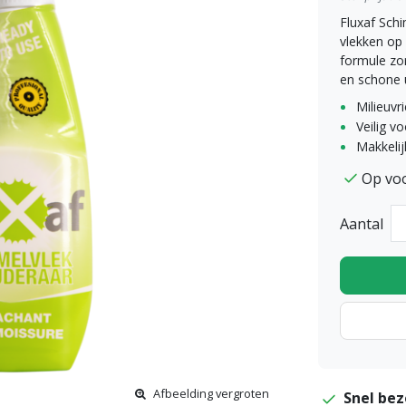
Fluxaf Schi
vlekken op 
formule zor
en schone u
Milieuvri
Veilig v
Makkelij
Op vo
Aantal
Afbeelding vergroten
Snel bez