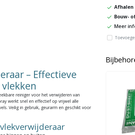
Afhalen 
Bouw- of
Meer in
Toevoegen
Bijbeho
eraar – Effectieve
 vlekken
reekbare reiniger voor het verwijderen van
y werkt snel en effectief op vrijwel alle
s. Veilig in gebruik, geurarm en geschikt voor
vlekverwijderaar
Prijsverlaging