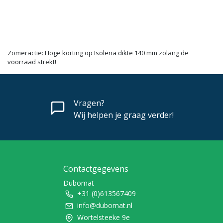
Zomeractie: Hoge korting op Isolena dikte 140 mm zolang de
voorraad strekt!
Vragen?
Wij helpen je graag verder!
Contactgegevens
Dubomat
+31 (0)613567409
info@dubomat.nl
Wortelsteeke 9e