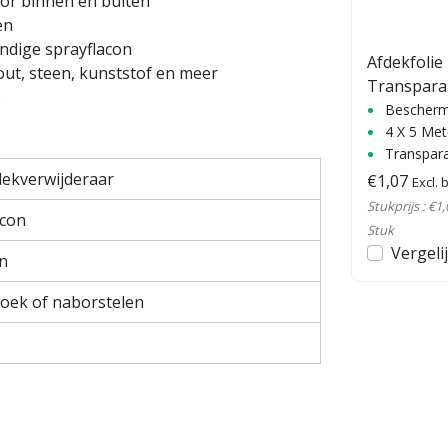
voor binnen en buiten
en
ECO100
ndige sprayflacon
Reiniger/ontvetter
Afdekfolie 
out, steen, kunststof en meer
Transparant
s
x 5 x 7 mu
Ecologisch en ontvettend
Beschermt
ruik
Verbeterde hechting
4 X 5 Met
Multifunctioneel en biologisch afbreekbaar
Transpar
lekverwijderaar
€7,08
€1,07
Excl. 
€9,66
Excl. btw
Stukprijs : €1,
acon
Stukprijs : €14,16 /
Stuk
en
Vergeli
Liter
n
Bekijken
Vergelijk
oek of naborstelen