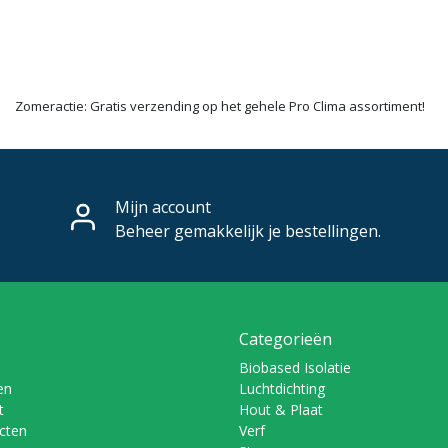
Zomeractie: Gratis verzending op het gehele Pro Clima assortiment!
Mijn account
Beheer gemakkelijk je bestellingen.
Categorieën
Biobased Isolatie
en
Luchtdichting
t
Hout & Plaat
ucten
Verf