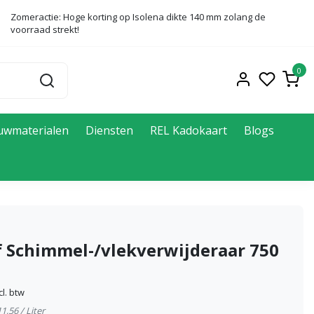
Zomeractie: Hoge korting op Isolena dikte 140 mm zolang de
voorraad strekt!
0
uwmaterialen
Diensten
REL Kadokaart
Blogs
f Schimmel-/vlekverwijderaar 750
cl. btw
11,56 / Liter