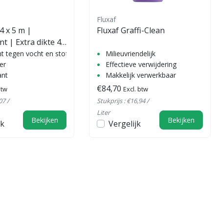
Fluxaf
4 x 5 m |
Fluxaf Graffi-Clean
 | Extra dikte 4
 tegen vocht en stof
Milieuvriendelijk
er
Effectieve verwijdering
ant
Makkelijk verwerkbaar
€84,70
btw
Excl. btw
07 /
Stukprijs : €16,94 /
Liter
Bekijken
Bekijken
jk
Vergelijk