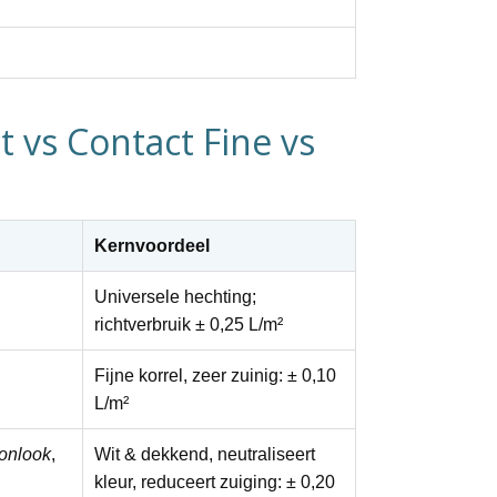
t vs Contact Fine vs
Kernvoordeel
Universele hechting;
richtverbruik ±
0,25 L/m²
Fijne korrel, zeer zuinig: ±
0,10
L/m²
onlook
,
Wit & dekkend
, neutraliseert
kleur, reduceert zuiging: ±
0,20