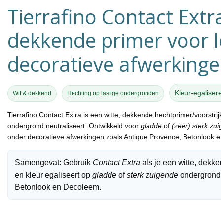
Tierrafino Contact Extr
dekkende primer voor 
decoratieve afwerking
Kleur-egaliser
Wit & dekkend
Hechting op lastige ondergronden
Tierrafino Contact Extra
is een
witte, dekkende hechtprimer/voorstrij
Tierrafino
ondergrond neutraliseert. Ontwikkeld voor
gladde
of
(zeer) sterk zu
Tierrafino Leemstuc met
onder decoratieve afwerkingen zoals
Antique Provence
,
Betonlook
e
Betonlook – Ecologische
wandafwerking
Tierrafino Betonlook is een
ecologische glanspleister op
Samengevat:
Gebruik
Contact Extra
als je een
witte, dekk
basis van leem maar met het
en
kleur egaliseert
op
gladde
of
sterk zuigende
ondergronde
uitzicht van beton. Hij is dus gr
Betonlook
en
Decoleem
.
Bekijk
Vergelijk