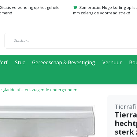
Gratis verzending op het gehele
Zomeractie: Hoge korting op Is
timent!
mm zolang de voorraad strekt!
Verf
Stuc
Gereedschap & Bevestiging
Verhuur
Bo
oor gladde of sterk zuigende ondergronden
Tierraf
Tierr
hecht
sterk