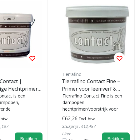
Tierrafino
 Contact |
Tierrafino Contact Fine –
ige Hechtprimer
Primer voor leemverf &
leister en
ontact is een
dunne afwerkingen
Tierrafino Contact Fine is een
dampopen,
dampopen
rende
hechtprimer/voorstrijk voor
/voorstrijk voor
leemverf, dunne
€62,26
. btw
Excl. btw
eemfinish en kalk...
leemafwerkingen (I-Paint, T-
,13 /
Stukprijs : €12,45 /
Paint) e...
Liter
Bekijken
Bekijken