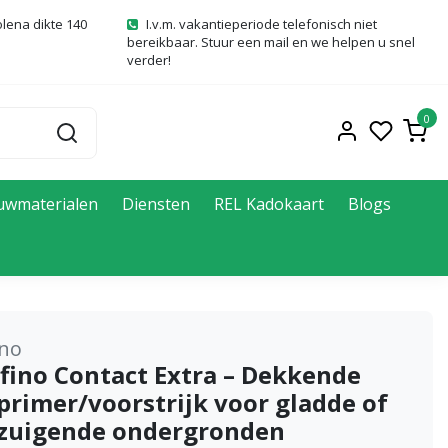
olena dikte 140
I.v.m. vakantieperiode telefonisch niet
bereikbaar. Stuur een mail en we helpen u snel
verder!
0
uwmaterialen
Diensten
REL Kadokaart
Blogs
ino
afino Contact Extra – Dekkende
primer/voorstrijk voor gladde of
 zuigende ondergronden