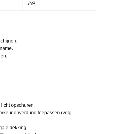
L/m²
chijnen.
pname.
gen.
.
: licht opschuren.
oorkeur onverdund toepassen (volg
egale dekking.