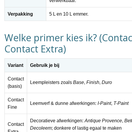
verwerkbaar.
Verpakking
5 L en 10 L emmer.
Welke primer kies ik? (Contac
Contact Extra)
Variant
Gebruik je bij
Contact
Leempleisters zoals
Base
,
Finish
,
Duro
(basis)
Contact
Leemverf & dunne afwerkingen:
I-Paint
,
T-Paint
Fine
Decoratieve afwerkingen:
Antique Provence
,
Bet
Contact
Decoleem
; donkere of lastig egaal te maken
Extra