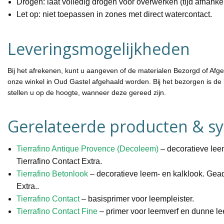
Drogen
: laat volledig drogen voor overwerken (tijd afhankel
Let op
: niet toepassen in zones met direct watercontact.
Leveringsmogelijkheden
Bij het afrekenen, kunt u aangeven of de materialen Bezorgd of Afg
onze winkel in Oud Gastel afgehaald worden. Bij het bezorgen is de 
stellen u op de hoogte, wanneer deze gereed zijn.
Gerelateerde producten & s
Tierrafino Antique Provence (Decoleem)
– decoratieve lee
Tierrafino Contact Extra.
Tierrafino Betonlook
– decoratieve leem- en kalklook. Gead
Extra..
Tierrafino Contact
– basisprimer voor leempleister.
Tierrafino Contact Fine
– primer voor leemverf en dunne le