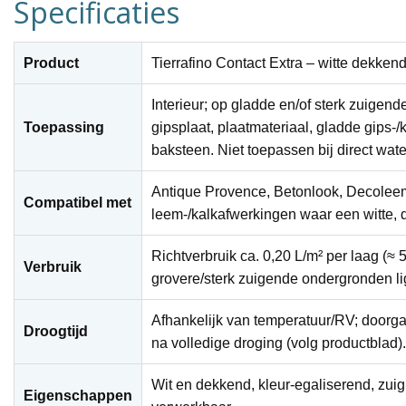
Specificaties
Product
Tierrafino Contact Extra – witte dekkend
Interieur; op gladde en/of sterk zuige
Toepassing
gipsplaat, plaatmateriaal, gladde gips-/
baksteen. Niet toepassen bij direct wate
Antique Provence
,
Betonlook
,
Decolee
Compatibel met
leem-/kalkafwerkingen waar een witte, 
Richtverbruik ca.
0,20 L/m²
per laag (≈
5
Verbruik
grovere/sterk zuigende ondergronden lig
Afhankelijk van temperatuur/RV; doorga
Droogtijd
na volledige droging (volg productblad).
Wit en dekkend, kleur-egaliserend, zuig
Eigenschappen