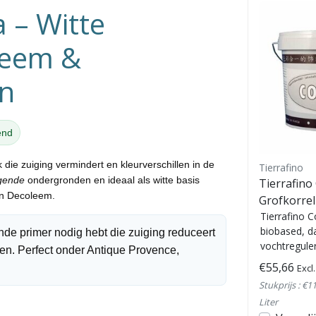
a – Witte
leem &
en
end
k
die zuiging vermindert en kleurverschillen in de
Tierrafino
Tierrafino
igende
ondergronden en ideaal als witte basis
Tierrafino Antique Provence
Tierrafino
n
Decoleem
.
Decoleem – Decoratieve
Grofkorrel
leemafwerkpleister
Decoratieve leempleister voor
voor leemp
Tierrafino C
binnenmuren en plafonds.
biobased, 
ende
primer nodig hebt die
zuiging reduceert
leemstuc
Verkrijgbaar in 1 kg en 15 kg, in
vochtregule
n. Perfect onder
Antique Provence
,
ij...
vijf natuurlijke kleuren. Dampo...
hechtprimer
€13,21
€55,66
Excl. btw
Excl
en
basisleem, l
Stukprijs : €13,21 /
Stukprijs : €11
Kilogram
Liter
Bekijken