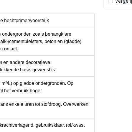
Vergelijk
Vergeli
e hechtprimer/voorstrijk
nde ondergronden zoals behangklare
kalk-/cementpleisters, beton en (gladde)
rcontact.
m
en andere decoratieve
dekkende basis gewenst is.
 m²/L
) op gladde ondergronden. Op
t het verbruik hoger.
ans enkele uren tot stofdroog. Overwerken
krachtverlagend, gebruiksklaar, rol/kwast