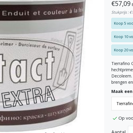
€57,09
Stukprijs : €
Koop 5 voo
Koop 10 vo
Koop 20 vo
Tierrafino 
hechtprime
Decoleem. 
brengen en
Maak een
Op voo
Aantal