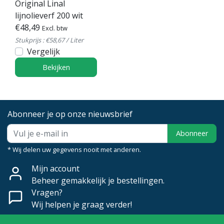
Original Linal
lijnolieverf 200 wit
€48,49
Excl. btw
Stukprijs : €58,67 / Liter
Vergelijk
Bekijken
Abonneer je op onze nieuwsbrief
Abonneer
* Wij delen uw gegevens nooit met anderen.
Mijn account
Beheer gemakkelijk je bestellingen.
Vragen?
Wij helpen je graag verder!