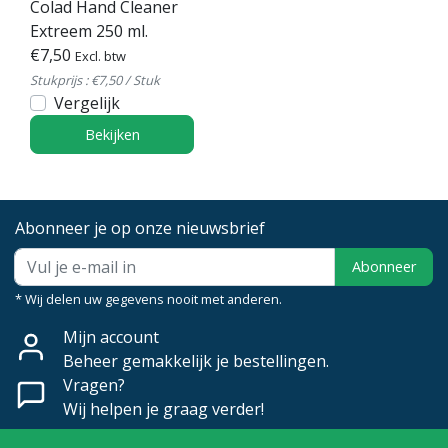
Colad Hand Cleaner
Extreem 250 ml.
€7,50
Excl. btw
Stukprijs : €7,50 / Stuk
Vergelijk
Bekijken
Abonneer je op onze nieuwsbrief
Abonneer
* Wij delen uw gegevens nooit met anderen.
Mijn account
Beheer gemakkelijk je bestellingen.
Vragen?
Wij helpen je graag verder!