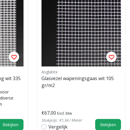
Asglatex
g wit 335
Glasvezel wapeningsgaas wit 105
gr/m2
 voor
 diverse
en
€67,00
Excl. btw
Stukprijs : €1,34 / Meter
Bekijken
Bekijken
Vergelijk