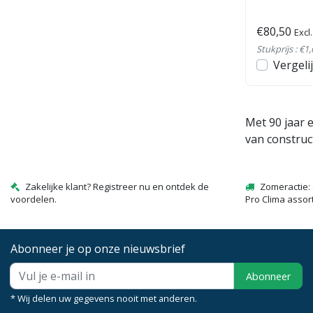
€80,50
Excl
Stukprijs : €1
Vergeli
Met 90 jaar 
van construc
Zakelijke klant? Registreer nu en ontdek de
Zomeractie: 
voordelen.
Pro Clima assor
Abonneer je op onze nieuwsbrief
Abonneer
* Wij delen uw gegevens nooit met anderen.