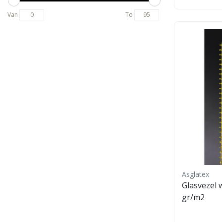
Van
To
Asglatex
Glasvezel 
gr/m2