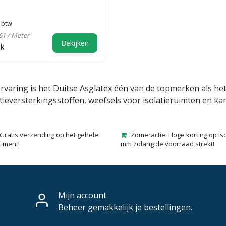
. btw
,61 / Meter
Bekijken
jk
ervaring is het Duitse Asglatex één van de topmerken als h
tieversterkingsstoffen, weefsels voor isolatieruimten en ka
Gratis verzending op het gehele
Zomeractie: Hoge korting op Is
timent!
mm zolang de voorraad strekt!
Mijn account
Beheer gemakkelijk je bestellingen.