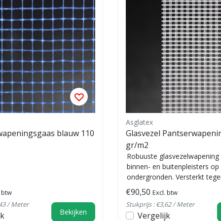
Asglatex
 wapeningsgaas blauw 110
Glasvezel Pantserwapenin
gr/m2
Robuuste glasvezelwapening
binnen- en buitenpleisters op
ondergronden. Versterkt teg
scheurvorming, eenv...
€90,50
. btw
Excl. btw
,43 / Meter
Stukprijs : €3,62 / Meter
Bekijken
jk
Vergelijk