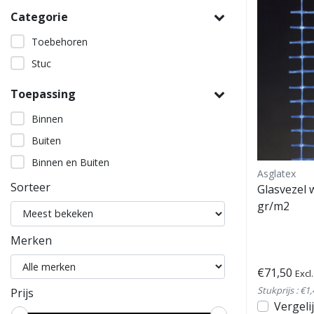
Categorie
Toebehoren
Stuc
Toepassing
Binnen
Buiten
Binnen en Buiten
Asglatex
Sorteer
Glasvezel
gr/m2
Merken
€71,50
Excl
Stukprijs : €1
Prijs
Vergeli