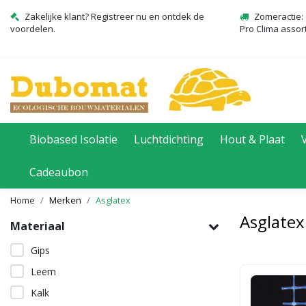
Zakelijke klant? Registreer nu en ontdek de
Zomeractie: 
voordelen.
Pro Clima assor
Biobased Isolatie
Luchtdichting
Hout & Plaat
Cadeaubon
Home
Merken
Asglatex
Asglatex
Materiaal
Gips
Leem
Kalk