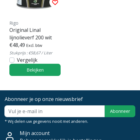
Rigo
Original Linal
lijnolieverf 200 wit
€48,49
Excl. btw
Stukprijs : €58,67 / Liter
Vergelijk
Bekijken
Abonneer je op onze nieuwsbrief
Abonneer
* Wij delen uw gegevens nooit met anderen.
Mijn account