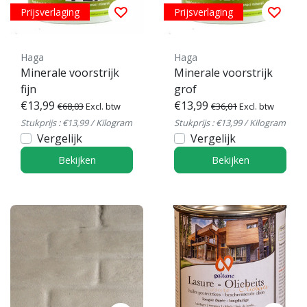
Prijsverlaging
Prijsverlaging
Haga
Haga
Minerale voorstrijk
Minerale voorstrijk
fijn
grof
€13,99
€13,99
€68,03
Excl. btw
€36,01
Excl. btw
Stukprijs : €13,99 / Kilogram
Stukprijs : €13,99 / Kilogram
Vergelijk
Vergelijk
Bekijken
Bekijken