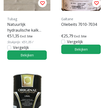
Tubag
Galtane
Natuurlijk
Oliebeits 7010-7034
hydraulische kalk
NHL-FP
€51,35
€25,79
Excl. btw
Excl. btw
Vergelijk
Stukprijs : €51,35 /
Vergelijk
Bekijken
Bekijken