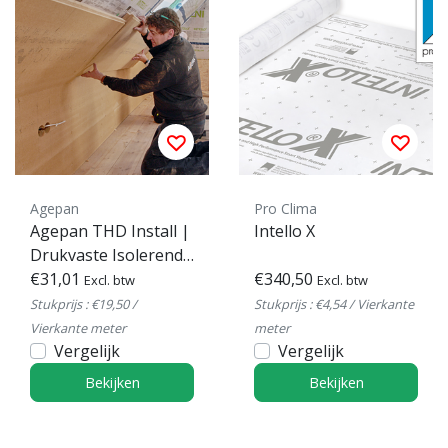
Agepan
Pro Clima
Agepan THD Install |
Intello X
Drukvaste Isolerende
Houtvezelplaat
€31,01
€340,50
Excl. btw
Excl. btw
Stukprijs : €19,50 /
Stukprijs : €4,54 / Vierkante
Vierkante meter
meter
Vergelijk
Vergelijk
Bekijken
Bekijken