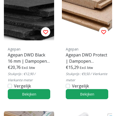
Agepan
Agepan
Agepan DWD Black
Agepan DWD Protect
16 mm | Dampopen
| Dampopen
MDF Houtvezelplaat
€20,76
Houtvezel
€15,29
Excl. btw
Excl. btw
Constructieplaat voor
Stukprijs : €12,90 /
Stukprijs : €9,50 / Vierkante
Dak & Wand
Vierkante meter
meter
Vergelijk
Vergelijk
Bekijken
Bekijken