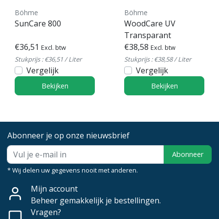
Böhme
Böhme
SunCare 800
WoodCare UV
Transparant
€36,51
€38,58
Excl. btw
Excl. btw
Stukprijs : €36,51 / Liter
Stukprijs : €38,58 / Liter
Vergelijk
Vergelijk
Bekijken
Bekijken
Abonneer je op onze nieuwsbrief
Abonneer
* Wij delen uw gegevens nooit met anderen.
Mijn account
Beheer gemakkelijk je bestellingen.
Vragen?