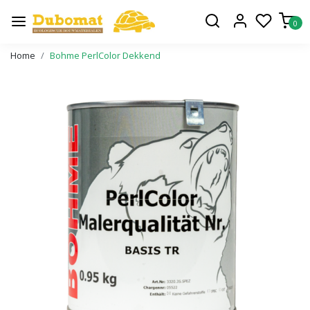
0
Home
Bohme PerlColor Dekkend
Vorige
Volge