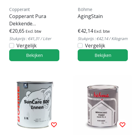
Copperant
Böhme
Copperant Pura
AgingStain
Dekkende
Buitenbeits
€20,65
€42,14
Excl. btw
Excl. btw
Stukprijs : €41,31 / Liter
Stukprijs : €42,14 / Kilogram
Vergelijk
Vergelijk
Bekijken
Bekijken