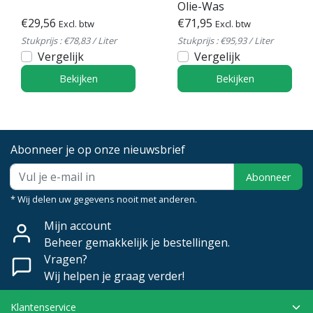
Olie-Was
€29,56
€71,95
Excl. btw
Excl. btw
Stukprijs : €78,83 / Liter
Stukprijs : €95,93 / Liter
Vergelijk
Vergelijk
Bekijken
Bekijken
Abonneer je op onze nieuwsbrief
Abonneer
* Wij delen uw gegevens nooit met anderen.
Mijn account
Beheer gemakkelijk je bestellingen.
Vragen?
Wij helpen je graag verder!
Klantenservice